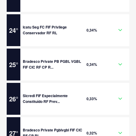
Icatu Seg FC FIF Privilege
24
°
0,34%
Conservador RF RL
Bradesco Private PB PGBL VGBL
25
°
0,34%
FIF CIC RF CP R...
Sicredi FIF Especialmente
26
°
0,33%
Constituído RF Prev...
Bradesco Private Pgblvgbl FIF CIC
27
°
0,32%
RF CP RL