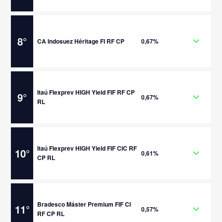
8
°
CA Indosuez Héritage FI RF CP
0,67%
Itaú Flexprev HIGH Yield FIF RF CP
9
°
0,67%
RL
Itaú Flexprev HIGH Yield FIF CIC RF
10
°
0,61%
CP RL
Bradesco Máster Premium FIF CI
11
°
0,57%
RF CP RL