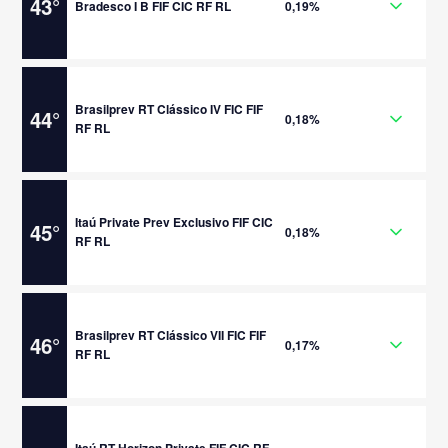
43
°
Bradesco I B FIF CIC RF RL
0,19%
Brasilprev RT Clássico IV FIC FIF
44
°
0,18%
RF RL
Itaú Private Prev Exclusivo FIF CIC
45
°
0,18%
RF RL
Brasilprev RT Clássico VII FIC FIF
46
°
0,17%
RF RL