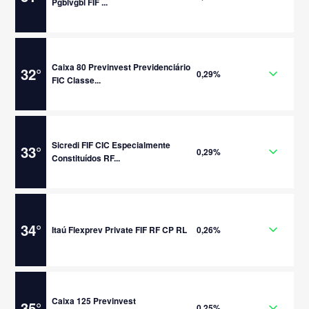
Pgblvgbl FIF ...
Caixa 80 Previnvest Previdenciário
32
°
0,29%
FIC Classe...
Sicredi FIF CIC Especialmente
33
°
0,29%
Constituídos RF...
34
°
Itaú Flexprev Private FIF RF CP RL
0,26%
Caixa 125 Previnvest
35
°
0,25%