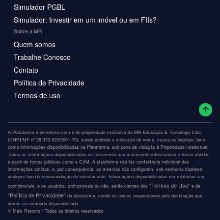
Simulador PGBL
Simulador: Investir em um imóvel ou em FIIs?
Sobre a MR
Quem somos
Trabalhe Conosco
Contato
Política de Privacidade
Termos de uso
A Plataforma maisretorno.com é de propriedade exclusiva da MR Educação & Tecnologia Ltda.
(CNPJ/MF nº 28.373.825/0001-70), sendo proibida a utilização do nome, marca ou logotipo, bem
como informações disponibilizadas na Plataforma, sob pena de violação à Propriedade Intelectual.
Todas as informações disponibilizadas na ferramenta são meramente informativas e foram obtidas
a partir de fontes públicas como a CVM. A plataforma não faz conferência individual das
informações obtidas, e, por consequência, as mesmas não configuram, sob nenhuma hipótese,
qualquer tipo de recomendação de investimento. Informações disponibilizadas em relatórios são
"Termos de Uso"
confidenciais, e os usuários, profissionais ou não, estão cientes dos
e da
"Política de Privacidade"
da plataforma, sendo os únicos responsáveis pela destinação que
derem ao conteúdo disponibilizado.
®️ Mais Retorno / Todos os direitos reservados