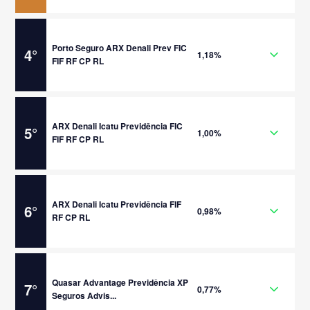
Porto Seguro ARX Denali Prev FIC
4
°
1,18%
FIF RF CP RL
ARX Denali Icatu Previdência FIC
5
°
1,00%
FIF RF CP RL
ARX Denali Icatu Previdência FIF
6
°
0,98%
RF CP RL
Quasar Advantage Previdência XP
7
°
0,77%
Seguros Advis...