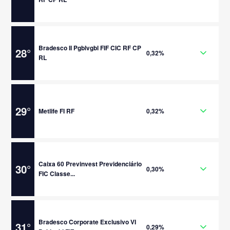
Bradesco II Pgblvgbl FIF CIC RF CP
28
°
0,32%
RL
29
°
Metlife FI RF
0,32%
Caixa 60 Previnvest Previdenciário
30
°
0,30%
FIC Classe...
Bradesco Corporate Exclusivo VI
31
°
0,29%