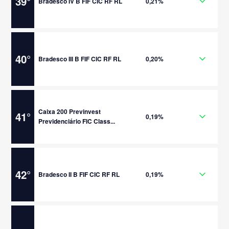
39
°
Bradesco IV B FIF CIC RF RL
0,21%
40
°
Bradesco III B FIF CIC RF RL
0,20%
Caixa 200 Previnvest
41
°
0,19%
Previdenciário FIC Class...
42
°
Bradesco II B FIF CIC RF RL
0,19%