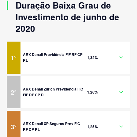
Duração Baixa Grau de
Investimento de junho de
2020
ARX Denali Previdência FIF RF CP
1
°
1,32%
RL
ARX Denali Zurich Previdência FIC
2
°
1,26%
FIF RF CP R...
ARX Denali XP Seguros Prev FIC
3
°
1,25%
RF CP RL