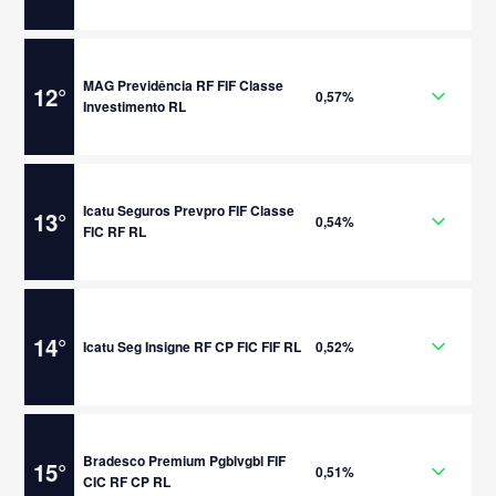
MAG Previdência RF FIF Classe
12
°
0,57%
Investimento RL
Icatu Seguros Prevpro FIF Classe
13
°
0,54%
FIC RF RL
14
°
Icatu Seg Insigne RF CP FIC FIF RL
0,52%
Bradesco Premium Pgblvgbl FIF
15
°
0,51%
CIC RF CP RL