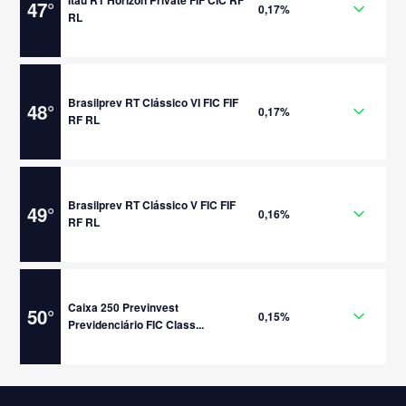
Itaú RT Horizon Private FIF CIC RF
47
°
0,17%
RL
Brasilprev RT Clássico VI FIC FIF
48
°
0,17%
RF RL
Brasilprev RT Clássico V FIC FIF
49
°
0,16%
RF RL
Caixa 250 Previnvest
50
°
0,15%
Previdenciário FIC Class...