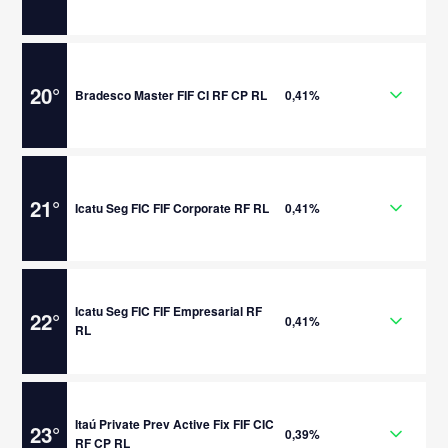
20
°
Bradesco Master FIF CI RF CP RL
0,41%
21
°
Icatu Seg FIC FIF Corporate RF RL
0,41%
Icatu Seg FIC FIF Empresarial RF
22
°
0,41%
RL
Itaú Private Prev Active Fix FIF CIC
23
°
0,39%
RF CP RL