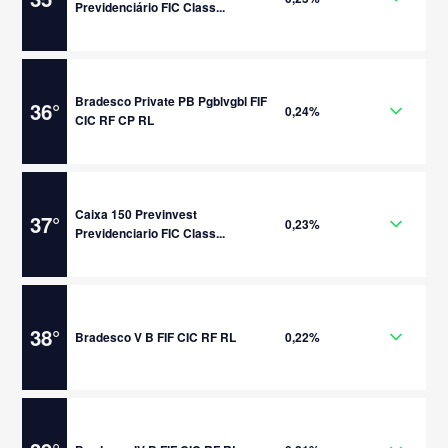
Previdenciário FIC Class...
Bradesco Private PB Pgblvgbl FIF
36
°
0,24%
CIC RF CP RL
Caixa 150 Previnvest
37
°
0,23%
Previdenciario FIC Class...
38
°
Bradesco V B FIF CIC RF RL
0,22%