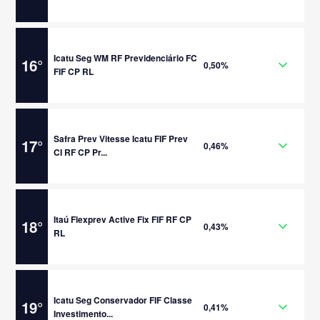
Icatu Seg WM RF Previdenciário FC
16
°
0,50%
FIF CP RL
Safra Prev Vitesse Icatu FIF Prev
17
°
0,46%
CI RF CP Pr...
Itaú Flexprev Active Fix FIF RF CP
18
°
0,43%
RL
Icatu Seg Conservador FIF Classe
19
°
0,41%
Investimento...