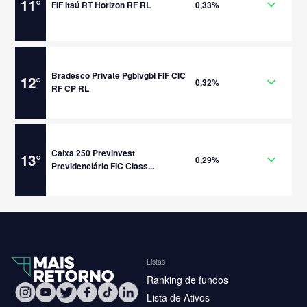
11
°
FIF Itaú RT Horizon RF RL
0,33%
Bradesco Private Pgblvgbl FIF CIC
12
°
0,32%
RF CP RL
Caixa 250 Previnvest
13
°
0,29%
Previdenciário FIC Class...
Listas
Ranking de fundos
Lista de Ativos