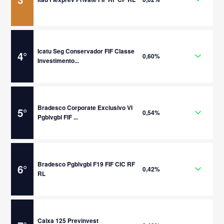
Icatu Seg Conservador FIF Classe
4
°
0,60%
Investimento...
Bradesco Corporate Exclusivo VI
5
°
0,54%
Pgblvgbl FIF ...
Bradesco Pgblvgbl F19 FIF CIC RF
6
°
0,42%
RL
Caixa 125 Previnvest