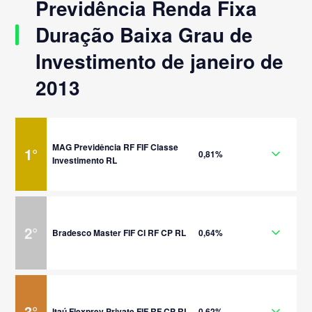
Previdência Renda Fixa
Duração Baixa Grau de
Investimento de janeiro de
2013
MAG Previdência RF FIF Classe
1
°
0,81%
Investimento RL
2
°
Bradesco Master FIF CI RF CP RL
0,64%
3
°
Itaú Flexprev Private FIF RF CP RL
0,62%