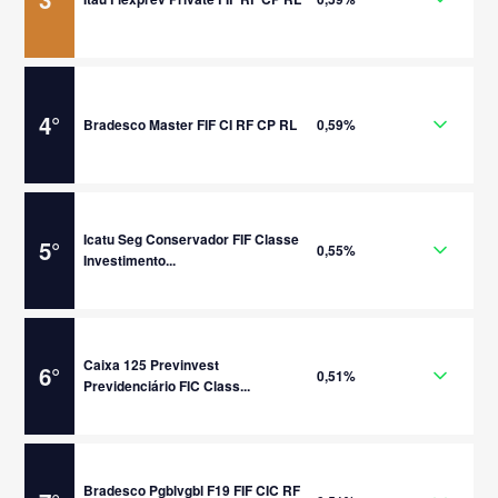
4
°
Bradesco Master FIF CI RF CP RL
0,59%
Icatu Seg Conservador FIF Classe
5
°
0,55%
Investimento...
Caixa 125 Previnvest
6
°
0,51%
Previdenciário FIC Class...
Bradesco Pgblvgbl F19 FIF CIC RF