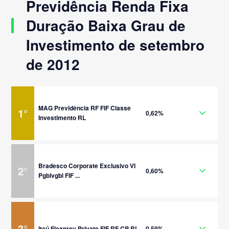
Previdência Renda Fixa
Duração Baixa Grau de
Investimento de setembro
de 2012
MAG Previdência RF FIF Classe
1
°
0,62%
Investimento RL
Bradesco Corporate Exclusivo VI
2
°
0,60%
Pgblvgbl FIF ...
3
°
Itaú Flexprev Private FIF RF CP RL
0,59%