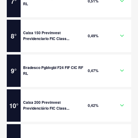
7
°
0,51%
RL
Caixa 150 Previnvest
8
°
0,49%
Previdenciario FIC Class...
Bradesco Pgblvgbl F24 FIF CIC RF
9
°
0,47%
RL
Caixa 200 Previnvest
10
°
0,42%
Previdenciário FIC Class...