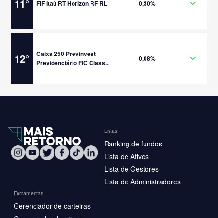
11
°
FIF Itaú RT Horizon RF RL
0,30%
Caixa 250 Previnvest
12
°
0,08%
Previdenciário FIC Class...
Listas
Ranking de fundos
Lista de Ativos
Lista de Gestores
Lista de Administradores
Ferramentas
Gerenciador de carteiras