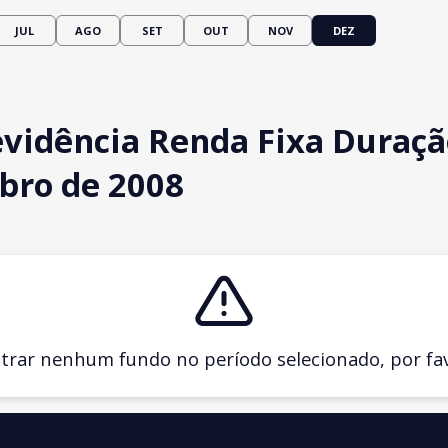
JUL
AGO
SET
OUT
NOV
DEZ
vidência Renda Fixa Duraçã
bro de 2008
ar nenhum fundo no período selecionado, por favo