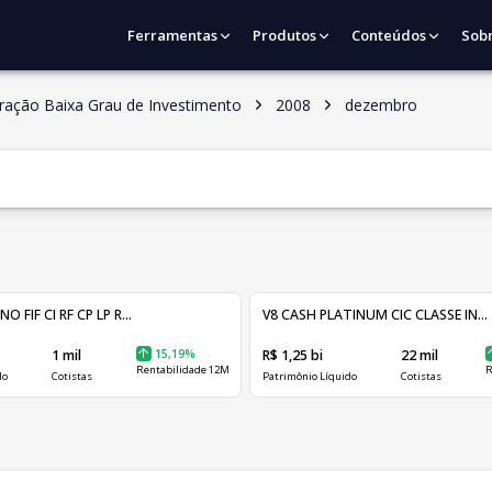
Ferramentas
Produtos
Conteúdos
Sob
ração Baixa Grau de Investimento
2008
dezembro
FIF CI RF CP LP R...
V8 CASH PLATINUM CIC CLASSE IN...
1 mil
15,19%
R$ 1,25 bi
22 mil
Rentabilidade 12M
R
do
Cotistas
Patrimônio Líquido
Cotistas