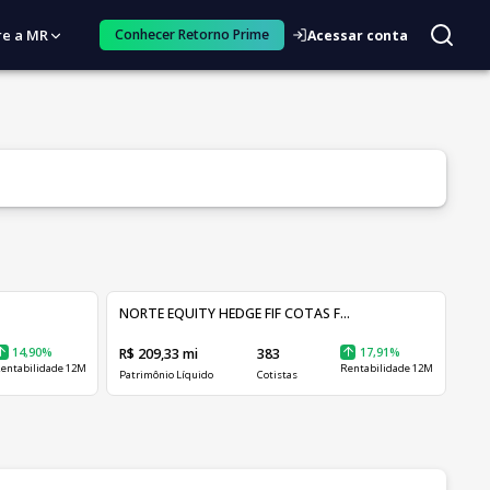
re a MR
Conhecer Retorno Prime
Acessar conta
NORTE EQUITY HEDGE FIF COTAS F...
14,90%
R$ 209,33 mi
383
17,91%
entabilidade 12M
Rentabilidade 12M
Patrimônio Líquido
Cotistas