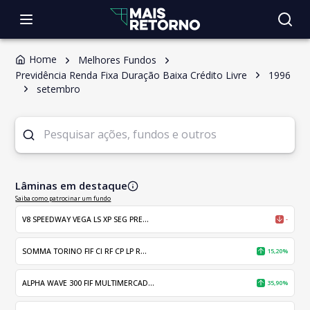
Home
Melhores Fundos
Previdência Renda Fixa Duração Baixa Crédito Livre
1996
setembro
Lâminas em destaque
Saiba como patrocinar um fundo
V8 SPEEDWAY VEGA LS XP SEG PRE...
-
SOMMA TORINO FIF CI RF CP LP R...
15,20%
ALPHA WAVE 300 FIF MULTIMERCAD...
35,90%