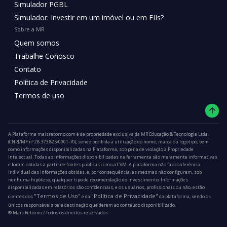
Simulador PGBL
Simulador: Investir em um imóvel ou em FIIs?
Sobre a MR
Quem somos
Trabalhe Conosco
Contato
Política de Privacidade
Termos de uso
A Plataforma maisretorno.com é de propriedade exclusiva da MR Educação & Tecnologia Ltda.
(CNPJ/MF nº 28.373.825/0001-70), sendo proibida a utilização do nome, marca ou logotipo, bem
como informações disponibilizadas na Plataforma, sob pena de violação à Propriedade
Intelectual. Todas as informações disponibilizadas na ferramenta são meramente informativas
e foram obtidas a partir de fontes públicas como a CVM. A plataforma não faz conferência
individual das informações obtidas, e, por consequência, as mesmas não configuram, sob
nenhuma hipótese, qualquer tipo de recomendação de investimento. Informações
disponibilizadas em relatórios são confidenciais, e os usuários, profissionais ou não, estão
"Termos de Uso"
"Política de Privacidade"
cientes dos
e da
da plataforma, sendo os
únicos responsáveis pela destinação que derem ao conteúdo disponibilizado.
®️ Mais Retorno / Todos os direitos reservados