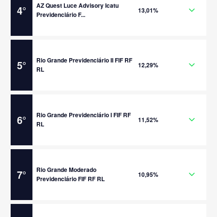
AZ Quest Luce Advisory Icatu
4
°
13,01%
Previdenciário F...
Rio Grande Previdenciário II FIF RF
5
°
12,29%
RL
Rio Grande Previdenciário I FIF RF
6
°
11,52%
RL
Rio Grande Moderado
7
°
10,95%
Previdenciário FIF RF RL