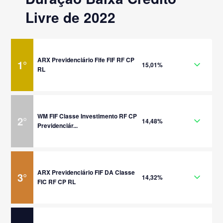
Livre de 2022
ARX Previdenciário Fife FIF RF CP
1
°
15,01%
RL
WM FIF Classe Investimento RF CP
2
°
14,48%
Previdenciár...
ARX Previdenciário FIF DA Classe
3
°
14,32%
FIC RF CP RL