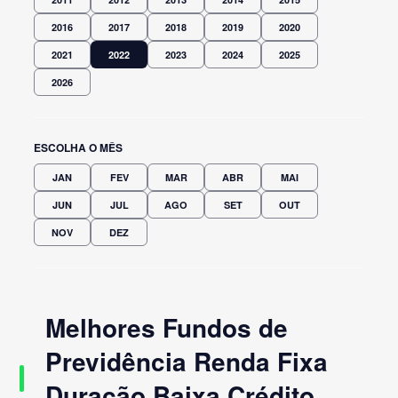
2016
2017
2018
2019
2020
2021
2022
2023
2024
2025
2026
ESCOLHA O MÊS
JAN
FEV
MAR
ABR
MAI
JUN
JUL
AGO
SET
OUT
NOV
DEZ
Melhores Fundos de
Previdência Renda Fixa
Duração Baixa Crédito