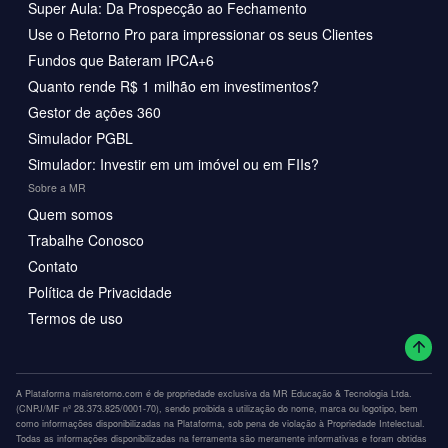
Super Aula: Da Prospecção ao Fechamento
Use o Retorno Pro para impressionar os seus Clientes
Fundos que Bateram IPCA+6
Quanto rende R$ 1 milhão em investimentos?
Gestor de ações 360
Simulador PGBL
Simulador: Investir em um imóvel ou em FIIs?
Sobre a MR
Quem somos
Trabalhe Conosco
Contato
Política de Privacidade
Termos de uso
A Plataforma maisretorno.com é de propriedade exclusiva da MR Educação & Tecnologia Ltda.
(CNPJ/MF nº 28.373.825/0001-70), sendo proibida a utilização do nome, marca ou logotipo, bem
como informações disponibilizadas na Plataforma, sob pena de violação à Propriedade Intelectual.
Todas as informações disponibilizadas na ferramenta são meramente informativas e foram obtidas