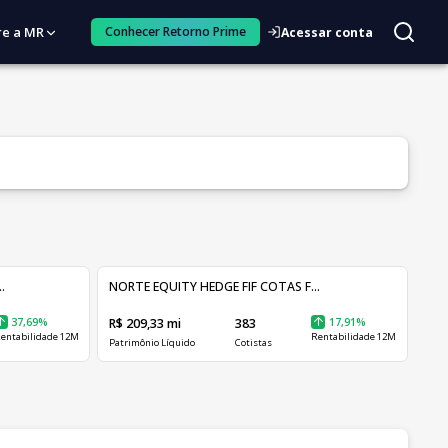
re a MR
Conhecer Retorno Prime
Acessar conta
.
NORTE EQUITY HEDGE FIF COTAS F...
37,69%
R$ 209,33 mi
383
17,91%
entabilidade 12M
Rentabilidade 12M
Patrimônio Líquido
Cotistas