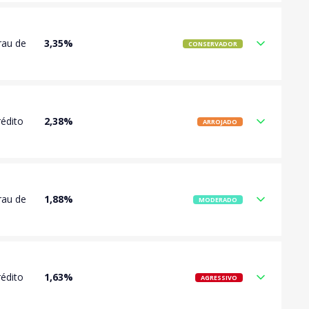
rau de
3,35%
CONSERVADOR
rédito
2,38%
ARROJADO
rau de
1,88%
MODERADO
rédito
1,63%
AGRESSIVO