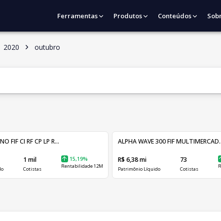
Ferramentas
Produtos
Conteúdos
Sob
2020
outubro
FIF CI RF CP LP R...
ALPHA WAVE 300 FIF MULTIMERCAD..
1 mil
15,19%
R$ 6,38 mi
73
Rentabilidade 12M
R
do
Cotistas
Patrimônio Líquido
Cotistas