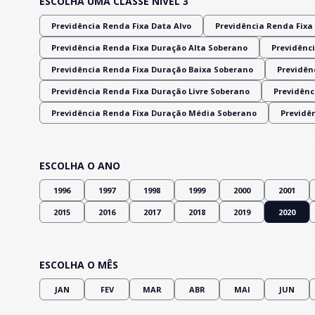
ESCOLHA UMA CLASSE NÍVEL 3
Previdência Renda Fixa Data Alvo
Previdência Renda Fixa 
Previdência Renda Fixa Duração Alta Soberano
Previdênci
Previdência Renda Fixa Duração Baixa Soberano
Previdênc
Previdência Renda Fixa Duração Livre Soberano
Previdênc
Previdência Renda Fixa Duração Média Soberano
Previdê
ESCOLHA O ANO
1996
1997
1998
1999
2000
2001
2015
2016
2017
2018
2019
2020
ESCOLHA O MÊS
JAN
FEV
MAR
ABR
MAI
JUN