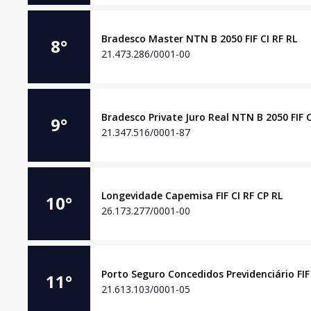
Bradesco Master NTN B 2050 FIF CI RF RL
8
°
21.473.286/0001-00
Bradesco Private Juro Real NTN B 2050 FIF C
9
°
21.347.516/0001-87
Longevidade Capemisa FIF CI RF CP RL
10
°
26.173.277/0001-00
Porto Seguro Concedidos Previdenciário FIF
11
°
21.613.103/0001-05