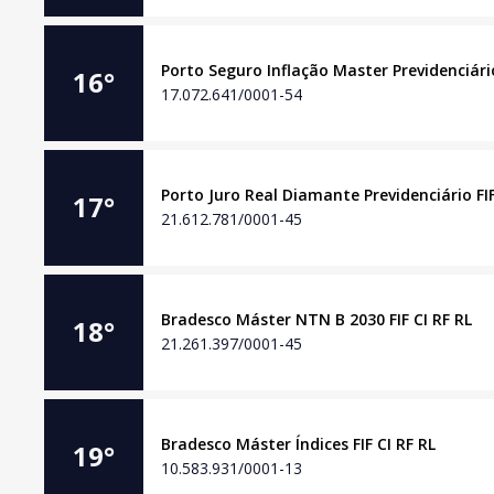
Porto Seguro Inflação Master Previdenciário
16
°
17.072.641/0001-54
Porto Juro Real Diamante Previdenciário FIF
17
°
21.612.781/0001-45
Bradesco Máster NTN B 2030 FIF CI RF RL
18
°
21.261.397/0001-45
Bradesco Máster Índices FIF CI RF RL
19
°
10.583.931/0001-13