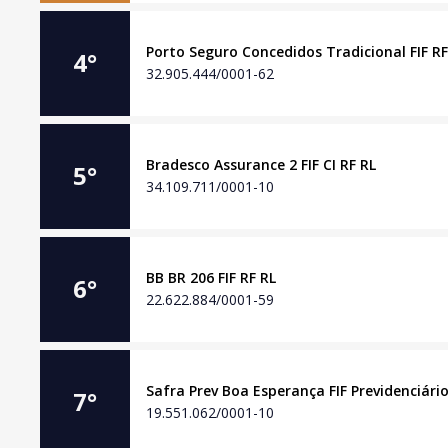
Porto Seguro Concedidos Tradicional FIF RF
4
°
32.905.444/0001-62
Bradesco Assurance 2 FIF CI RF RL
5
°
34.109.711/0001-10
BB BR 206 FIF RF RL
6
°
22.622.884/0001-59
Safra Prev Boa Esperança FIF Previdenciári
7
°
19.551.062/0001-10