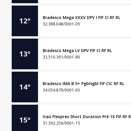
Bradesco Mega XXXV DPV I FIF CI RF RL
12
°
32.388.048/0001-05
Bradesco Mega LV DPV FIF CI RF RL
13
°
32.510.391/0001-80
Bradesco IMA B 5+ Pgblvgbl FIF CIC RF RL
14
°
34.054.870/0001-65
Itaú Flexprev Short Duration Pré 1X FIF RF 
15
°
31.392.256/0001-15