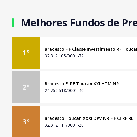
Melhores Fundos de Pre
Bradesco FIF Classe Investimento RF Touc
1
°
32.312.105/0001-72
Bradesco FI RF Toucan XXI HTM NR
2
°
24.752.518/0001-40
Bradesco Toucan XXXI DPV NR FIF CI RF RL
3
°
32.312.111/0001-20