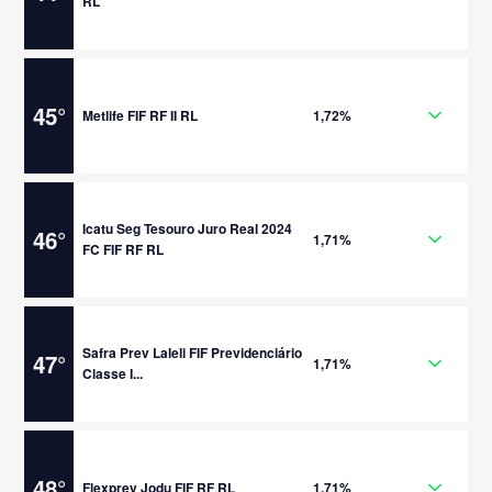
RL
45
°
Metlife FIF RF II RL
1,72%
Icatu Seg Tesouro Juro Real 2024
46
°
1,71%
FC FIF RF RL
Safra Prev Laleli FIF Previdenciário
47
°
1,71%
Classe I...
48
°
Flexprev Jodu FIF RF RL
1,71%