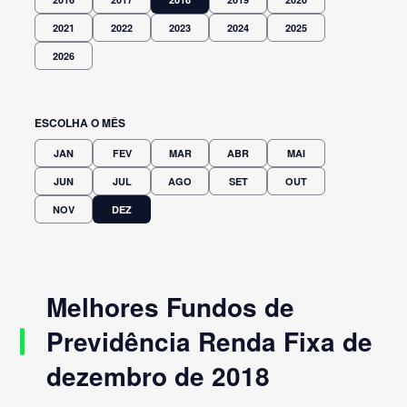
2021
2022
2023
2024
2025
2026
ESCOLHA O MÊS
JAN
FEV
MAR
ABR
MAI
JUN
JUL
AGO
SET
OUT
NOV
DEZ
Melhores Fundos de
Previdência Renda Fixa de
dezembro de 2018