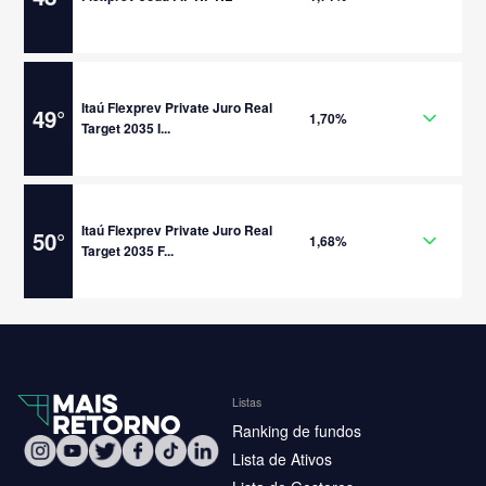
Itaú Flexprev Private Juro Real
49
°
1,70%
Target 2035 I...
Itaú Flexprev Private Juro Real
50
°
1,68%
Target 2035 F...
Listas
Ranking de fundos
Lista de Ativos