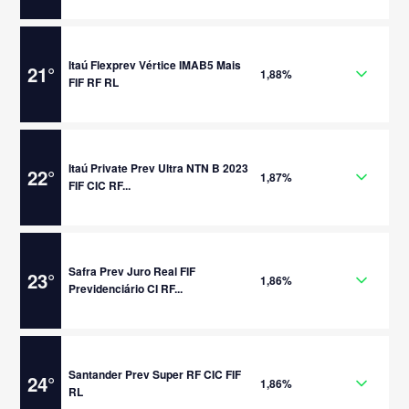
Itaú Flexprev Vértice IMAB5 Mais
21
°
1,88%
FIF RF RL
Itaú Private Prev Ultra NTN B 2023
22
°
1,87%
FIF CIC RF...
Safra Prev Juro Real FIF
23
°
1,86%
Previdenciário CI RF...
Santander Prev Super RF CIC FIF
24
°
1,86%
RL