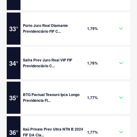
Porto Juro Real Diamante
33
°
1,79%
Previdenciário FIF C...
Safra Prev Juro Real VIP FIF
34
°
1,78%
Previdenciário C...
BTG Pactual Tesouro Ipca Longo
35
°
1,77%
Previdência FI...
Itaú Private Prev Ultra NTN B 2024
36
°
1,77%
FIF DA Cla...