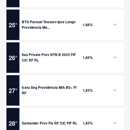
BTG Pactual Tesouro Ipca Longo
25
°
1,86%
Previdencia Ma...
Itaú Private Prev NTN B 2023 FIF
26
°
1,85%
CIC RF RL
Icatu Seg Previdência IMA B5+ FI
27
°
1,83%
RF
28
°
Santander Prev Fix RF CIC FIF RL
1,83%