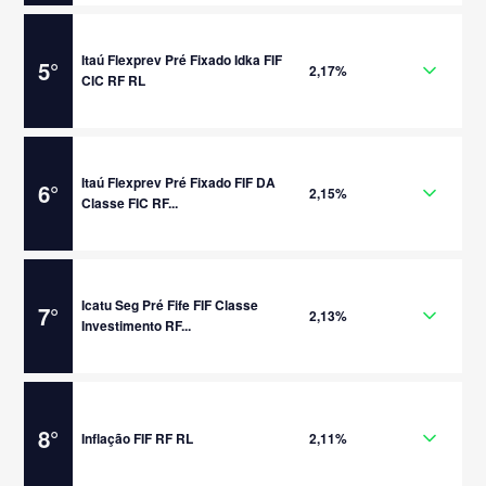
Itaú Flexprev Pré Fixado Idka FIF
5
°
2,17%
CIC RF RL
Itaú Flexprev Pré Fixado FIF DA
6
°
2,15%
Classe FIC RF...
Icatu Seg Pré Fife FIF Classe
7
°
2,13%
Investimento RF...
8
°
Inflação FIF RF RL
2,11%