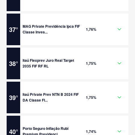
MAG Private Previdência Ipca FIF
37
°
1,76%
Classe Inves...
Itaú Flexprev Juro Real Target
38
°
1,75%
2035 FIF RF RL
Itaú Private Prev NTN B 2024 FIF
39
°
1,75%
DA Classe FI...
Porto Seguro Inflação Rubi
40
°
1,74%
Premium Previdenci...