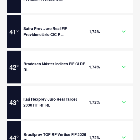
Safra Prev Juro Real FIF
41
°
1,74%
Previdenciário CIC R...
Bradesco Máster Índices FIF CI RF
42
°
1,74%
RL
Itaú Flexprev Juro Real Target
43
°
1,72%
2030 FIF RF RL
Brasilprev TOP RF Vértice FIF 2026
44
°
1,72%