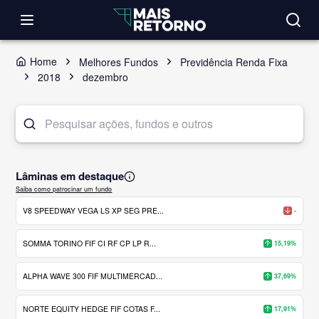
Home
Melhores Fundos
Previdência Renda Fixa
2018
dezembro
Lâminas em destaque
Saiba como patrocinar um fundo
V8 SPEEDWAY VEGA LS XP SEG PRE...
-
SOMMA TORINO FIF CI RF CP LP R...
15,19%
ALPHA WAVE 300 FIF MULTIMERCAD...
37,69%
NORTE EQUITY HEDGE FIF COTAS F...
17,91%