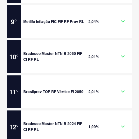
9
°
Metlife Inflação FIC FIF RF Prev RL
2,04%
Bradesco Master NTN B 2050 FIF
10
°
2,01%
CI RF RL
11
°
Brasilprev TOP RF Vértice FI 2050
2,01%
Bradesco Master NTN B 2024 FIF
12
°
1,99%
CI RF RL