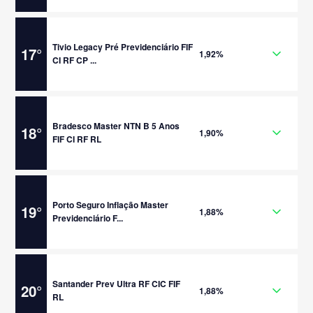
Tivio Legacy Pré Previdenciário FIF
17
°
1,92%
CI RF CP ...
Bradesco Master NTN B 5 Anos
18
°
1,90%
FIF CI RF RL
Porto Seguro Inflação Master
19
°
1,88%
Previdenciário F...
Santander Prev Ultra RF CIC FIF
20
°
1,88%
RL