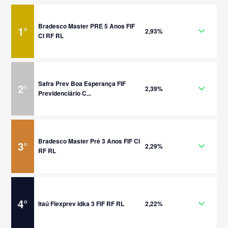
Bradesco Master PRE 5 Anos FIF
1
°
2,93%
CI RF RL
Safra Prev Boa Esperança FIF
2
°
2,39%
Previdenciário C...
Bradesco Master Pré 3 Anos FIF CI
3
°
2,29%
RF RL
4
°
Itaú Flexprev Idka 3 FIF RF RL
2,22%