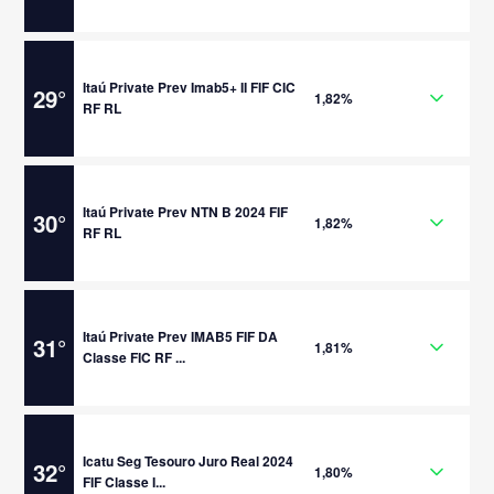
Itaú Private Prev Imab5+ II FIF CIC
29
°
1,82%
RF RL
Itaú Private Prev NTN B 2024 FIF
30
°
1,82%
RF RL
Itaú Private Prev IMAB5 FIF DA
31
°
1,81%
Classe FIC RF ...
Icatu Seg Tesouro Juro Real 2024
32
°
1,80%
FIF Classe I...