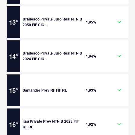
Bradesco Private Juro Real NTN B
13
°
1,95%
2050 FIF CIC...
Bradesco Private Juro Real NTN B
14
°
1,94%
2024 FIF CIC...
15
°
Santander Prev RF FIF RL
1,93%
Itaú Private Prev NTN B 2023 FIF
16
°
1,92%
RF RL