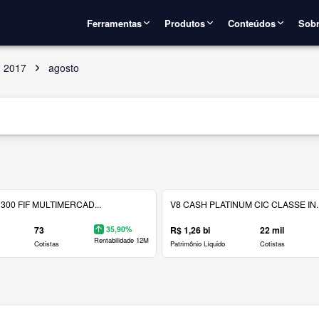
Ferramentas
Produtos
Conteúdos
Sobr
2017
agosto
300 FIF MULTIMERCAD...
V8 CASH PLATINUM CIC CLASSE IN..
73
35,90%
R$ 1,26 bi
22 mil
Rentabilidade 12M
Cotistas
Patrimônio Líquido
Cotistas