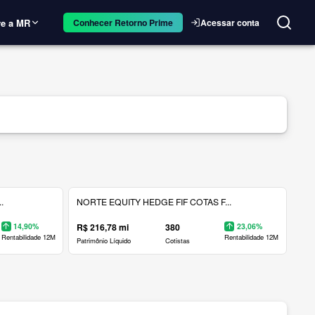
e a MR
Acessar conta
Conhecer Retorno Prime
.
NORTE EQUITY HEDGE FIF COTAS F...
14,90%
R$ 216,78 mi
380
23,06%
Rentabilidade 12M
Rentabilidade 12M
Patrimônio Líquido
Cotistas