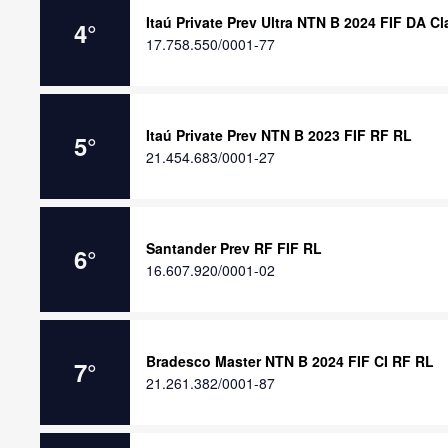
Itaú Private Prev Ultra NTN B 2024 FIF DA C
4
°
17.758.550/0001-77
Itaú Private Prev NTN B 2023 FIF RF RL
5
°
21.454.683/0001-27
Santander Prev RF FIF RL
6
°
16.607.920/0001-02
Bradesco Master NTN B 2024 FIF CI RF RL
7
°
21.261.382/0001-87