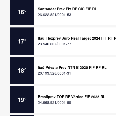
Santander Prev Fix RF CIC FIF RL
16
°
26.622.821/0001-53
Itaú Flexprev Juro Real Target 2024 FIF RF 
17
°
23.546.607/0001-77
Itaú Private Prev NTN B 2030 FIF RF RL
18
°
20.193.528/0001-31
Brasilprev TOP RF Vértice FIF 2035 RL
19
°
24.668.921/0001-95