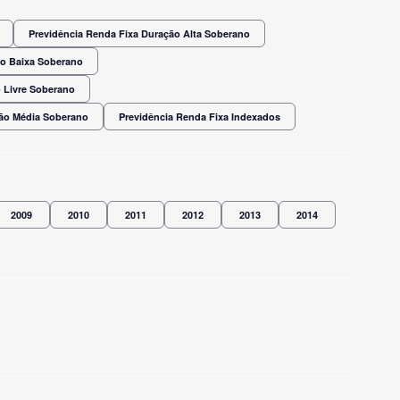
Previdência Renda Fixa Duração Alta Soberano
ão Baixa Soberano
 Livre Soberano
ção Média Soberano
Previdência Renda Fixa Indexados
2009
2010
2011
2012
2013
2014