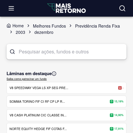
Home
Melhores Fundos
Previdência Renda Fixa
2003
dezembro
Lâminas em destaque
Saiba como patrocinar um fundo
V8 SPEEDWAY VEGA LS XP SEG PRE...
-
SOMMA TORINO FIF CI RF CP LP R...
15,19%
V8 CASH PLATINUM CIC CLASSE IN...
14,90%
NORTE EQUITY HEDGE FIF COTAS F...
17,91%