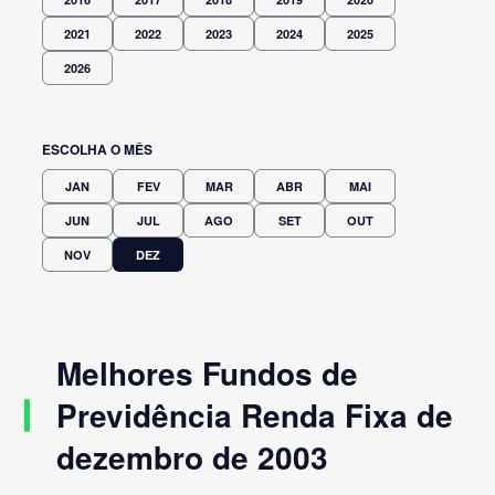
2021
2022
2023
2024
2025
2026
ESCOLHA O MÊS
JAN
FEV
MAR
ABR
MAI
JUN
JUL
AGO
SET
OUT
NOV
DEZ
Melhores Fundos de
Previdência Renda Fixa de
dezembro de 2003