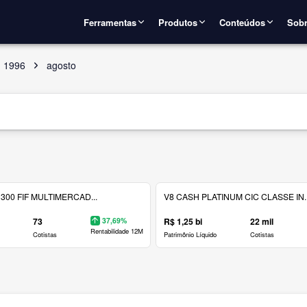
Ferramentas
Produtos
Conteúdos
Sobr
1996
agosto
300 FIF MULTIMERCAD...
V8 CASH PLATINUM CIC CLASSE IN..
73
37,69%
R$ 1,25 bi
22 mil
Rentabilidade 12M
Cotistas
Patrimônio Líquido
Cotistas