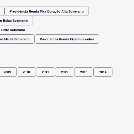
Previdência Renda Fixa Duração Alta Soberano
ão Baixa Soberano
 Livre Soberano
ção Média Soberano
Previdência Renda Fixa Indexados
2009
2010
2011
2012
2013
2014