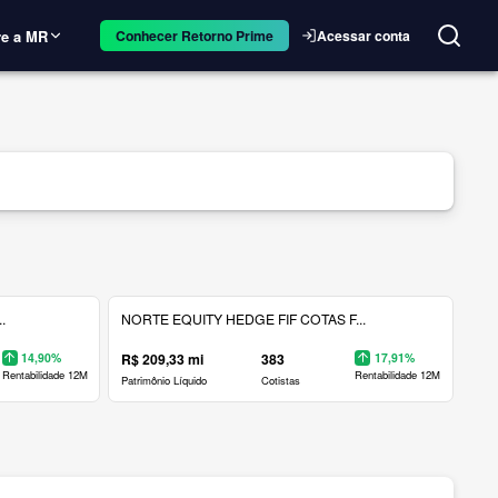
e a MR
Acessar conta
Conhecer Retorno Prime
.
NORTE EQUITY HEDGE FIF COTAS F...
14,90%
R$ 209,33 mi
383
17,91%
Rentabilidade 12M
Rentabilidade 12M
Patrimônio Líquido
Cotistas