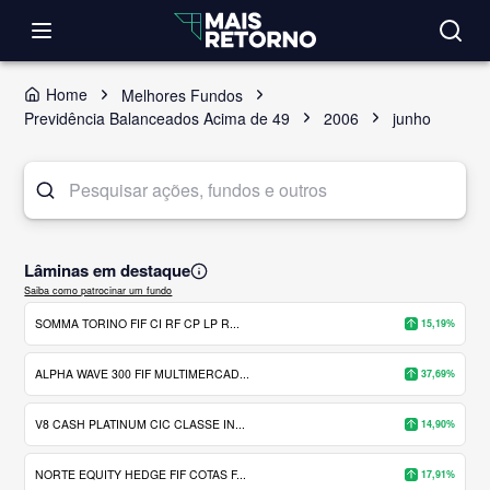
Home
Melhores Fundos
Previdência Balanceados Acima de 49
2006
junho
Lâminas em destaque
Saiba como patrocinar um fundo
SOMMA TORINO FIF CI RF CP LP R...
15,19%
ALPHA WAVE 300 FIF MULTIMERCAD...
37,69%
V8 CASH PLATINUM CIC CLASSE IN...
14,90%
NORTE EQUITY HEDGE FIF COTAS F...
17,91%