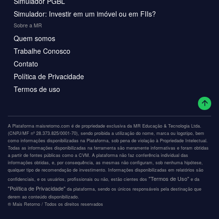
Simulador PGBL
Simulador: Investir em um imóvel ou em FIIs?
Sobre a MR
Quem somos
Trabalhe Conosco
Contato
Política de Privacidade
Termos de uso
A Plataforma maisretorno.com é de propriedade exclusiva da MR Educação & Tecnologia Ltda.
(CNPJ/MF nº 28.373.825/0001-70), sendo proibida a utilização do nome, marca ou logotipo, bem
como informações disponibilizadas na Plataforma, sob pena de violação à Propriedade Intelectual.
Todas as informações disponibilizadas na ferramenta são meramente informativas e foram obtidas
a partir de fontes públicas como a CVM. A plataforma não faz conferência individual das
informações obtidas, e, por consequência, as mesmas não configuram, sob nenhuma hipótese,
qualquer tipo de recomendação de investimento. Informações disponibilizadas em relatórios são
"Termos de Uso"
confidenciais, e os usuários, profissionais ou não, estão cientes dos
e da
"Política de Privacidade"
da plataforma, sendo os únicos responsáveis pela destinação que
derem ao conteúdo disponibilizado.
®️ Mais Retorno / Todos os direitos reservados