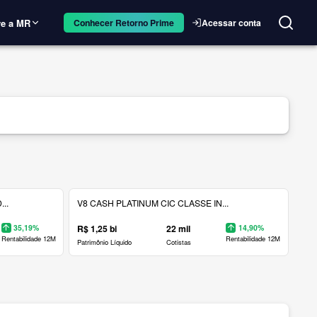
e a MR
Acessar conta
Conhecer Retorno Prime
..
V8 CASH PLATINUM CIC CLASSE IN...
35,19%
R$ 1,25 bi
22 mil
14,90%
Rentabilidade 12M
Rentabilidade 12M
Patrimônio Líquido
Cotistas