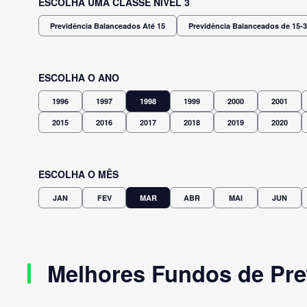
ESCOLHA UMA CLASSE NÍVEL 3
Previdência Balanceados Até 15
Previdência Balanceados de 15-
ESCOLHA O ANO
1996
1997
1998
1999
2000
2001
2015
2016
2017
2018
2019
2020
ESCOLHA O MÊS
JAN
FEV
MAR
ABR
MAI
JUN
Melhores Fundos de Pre