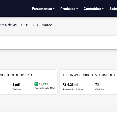
Ferramentas
Produtos
Conteúdos
Sobr
cima de 49
1998
marco
 FIF CI RF CP LP R...
ALPHA WAVE 300 FIF MULTIMERCAD.
1 mil
15,19%
R$ 6,26 mi
73
Rentabilidade 12M
Cotistas
Patrimônio Líquido
Cotistas