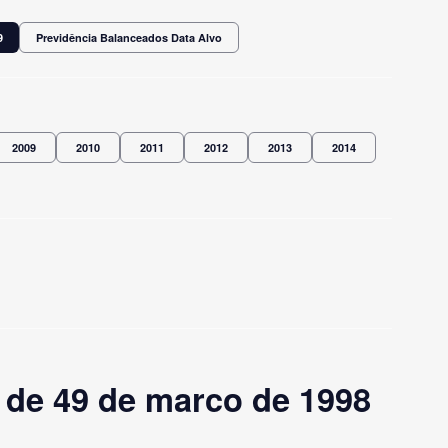
9
Previdência Balanceados Data Alvo
2009
2010
2011
2012
2013
2014
de 49 de marco de 1998