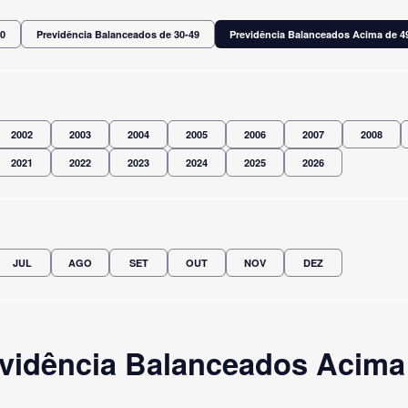
30
Previdência Balanceados de 30-49
Previdência Balanceados Acima de 4
2002
2003
2004
2005
2006
2007
2008
2021
2022
2023
2024
2025
2026
JUL
AGO
SET
OUT
NOV
DEZ
vidência Balanceados Acima 