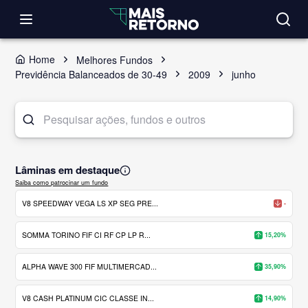
Home
Melhores Fundos
Previdência Balanceados de 30-49
2009
junho
Lâminas em destaque
Saiba como patrocinar um fundo
V8 SPEEDWAY VEGA LS XP SEG PRE...
-
SOMMA TORINO FIF CI RF CP LP R...
15,20%
ALPHA WAVE 300 FIF MULTIMERCAD...
35,90%
V8 CASH PLATINUM CIC CLASSE IN...
14,90%