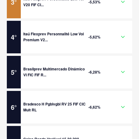
3
°
-5,53%
V20 FIF CI...
Itaú Flexprev Personnalité Low Vol
4
°
-5,62%
Premium V2...
Brasilprev Multimercado Dinâmico
5
°
-6,28%
VI FIC FIF R...
Bradesco H Pgblvgbl RV 25 FIF CIC
6
°
-6,62%
Mult RL