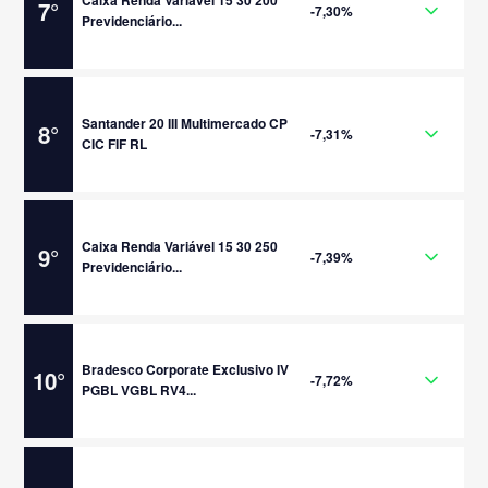
Caixa Renda Variável 15 30 200
7
°
-7,30%
Previdenciário...
Santander 20 III Multimercado CP
8
°
-7,31%
CIC FIF RL
Caixa Renda Variável 15 30 250
9
°
-7,39%
Previdenciário...
Bradesco Corporate Exclusivo IV
10
°
-7,72%
PGBL VGBL RV4...