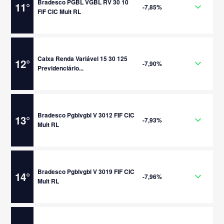
Bradesco PGBL VGBL RV 30 10
11
°
-7,85%
FIF CIC Mult RL
Caixa Renda Variável 15 30 125
12
°
-7,90%
Previdenciário...
Bradesco Pgblvgbl V 3012 FIF CIC
13
°
-7,93%
Mult RL
Bradesco Pgblvgbl V 3019 FIF CIC
14
°
-7,96%
Mult RL