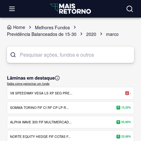
Home
Melhores Fundos
Previdência Balanceados de 15-30
2020
marco
Lâminas em destaque
Saiba como patrocinar um fundo
V8 SPEEDWAY VEGA LS XP SEG PRE...
-
SOMMA TORINO FIF CI RF CP LP R...
15,20%
ALPHA WAVE 300 FIF MULTIMERCAD...
35,90%
NORTE EQUITY HEDGE FIF COTAS F...
23,06%