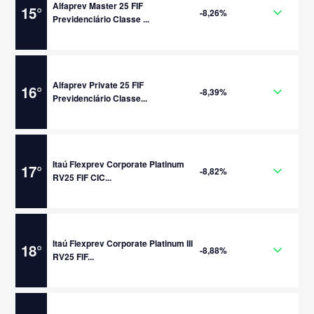
Alfaprev Master 25 FIF
15
°
-8,26%
Previdenciário Classe ...
Alfaprev Private 25 FIF
16
°
-8,39%
Previdenciário Classe...
Itaú Flexprev Corporate Platinum
17
°
-8,82%
RV25 FIF CIC...
Itaú Flexprev Corporate Platinum III
18
°
-8,88%
RV25 FIF...