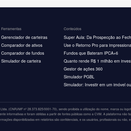
Ferramentas
Conteúdos
Gerenciador de carteiras
Super Aula: Da Prospecção ao Fec
Comparador de ativos
Use o Retorno Pro para impressiona
Comparador de fundos
Fundos que Bateram IPCA+6
Simulador de carteira
Quanto rende R$ 1 milhão em inves
Gestor de ações 360
Simulador PGBL
Simulador: Investir em um imóvel o
tda. (CNPJ/MF nº 28.373.825/0001-70), sendo proibida a utilização do nome, marca ou logoti
nte informativas e foram obtidas a partir de fontes públicas como a CVM. A plataforma não fa
ações disponibilizadas em relatórios são confidenciais, e os usuários, profissionais ou não, 