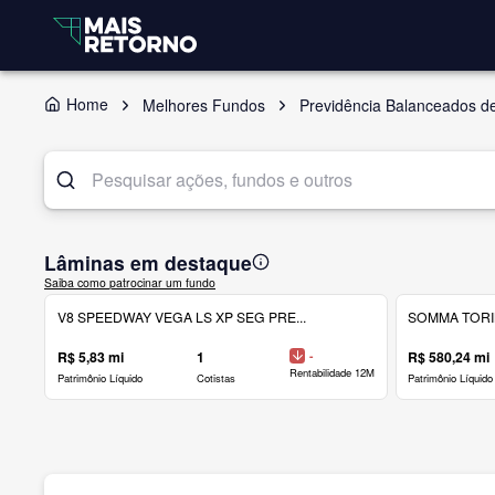
Home
Melhores Fundos
Previdência Balanceados d
Lâminas em destaque
Saiba como patrocinar um fundo
V8 SPEEDWAY VEGA LS XP SEG PRE...
SOMMA TORINO
R$ 5,83 mi
1
-
R$ 580,24 mi
Rentabilidade 12M
Patrimônio Líquido
Cotistas
Patrimônio Líquido