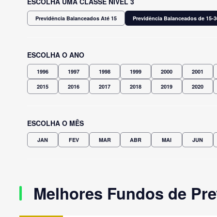
ESCOLHA UMA CLASSE NÍVEL 3
Previdência Balanceados Até 15
Previdência Balanceados de 15-3
ESCOLHA O ANO
1996
1997
1998
1999
2000
2001
2015
2016
2017
2018
2019
2020
ESCOLHA O MÊS
JAN
FEV
MAR
ABR
MAI
JUN
Melhores Fundos de Pre