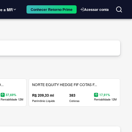
e a MR
Acessar conta
Conhecer Retorno Prime
..
NORTE EQUITY HEDGE FIF COTAS F...
37,69%
R$ 209,33 mi
383
17,91%
Rentabilidade 12M
Rentabilidade 12M
Patrimônio Líquido
Cotistas