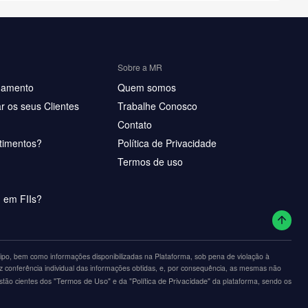
Sobre a MR
hamento
Quem somos
r os seus Clientes
Trabalhe Conosco
Contato
timentos?
Política de Privacidade
Termos de uso
u em FIIs?
po, bem como informações disponibilizadas na Plataforma, sob pena de violação à
z conferência individual das informações obtidas, e, por consequência, as mesmas não
"Termos de Uso"
"Política de Privacidade"
estão cientes dos
e da
da plataforma, sendo os