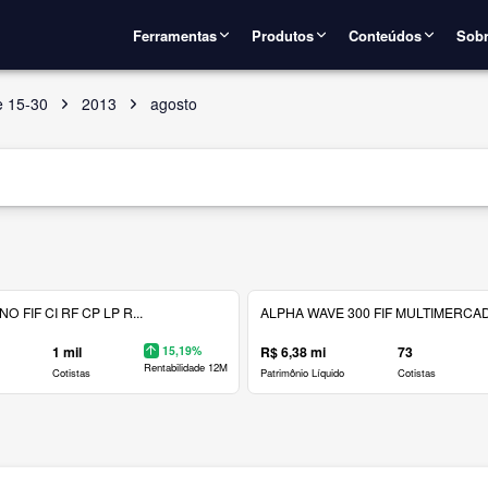
Ferramentas
Produtos
Conteúdos
Sobr
e 15-30
2013
agosto
 FIF CI RF CP LP R...
ALPHA WAVE 300 FIF MULTIMERCAD.
1 mil
15,19%
R$ 6,38 mi
73
Rentabilidade 12M
Cotistas
Patrimônio Líquido
Cotistas