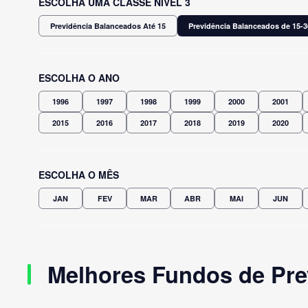
ESCOLHA UMA CLASSE NÍVEL 3
Previdência Balanceados Até 15
Previdência Balanceados de 15-3
ESCOLHA O ANO
1996
1997
1998
1999
2000
2001
2015
2016
2017
2018
2019
2020
ESCOLHA O MÊS
JAN
FEV
MAR
ABR
MAI
JUN
Melhores Fundos de Pre