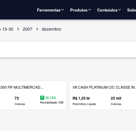
Ferramentas
Produtos
Conteúdos
Sobr
e 15-30
2007
dezembro
300 FIF MULTIMERCAD...
V8 CASH PLATINUM CIC CLASSE IN..
73
35,19%
R$ 1,25 bi
22 mil
Rentabilidade 12M
Cotistas
Patrimônio Líquido
Cotistas