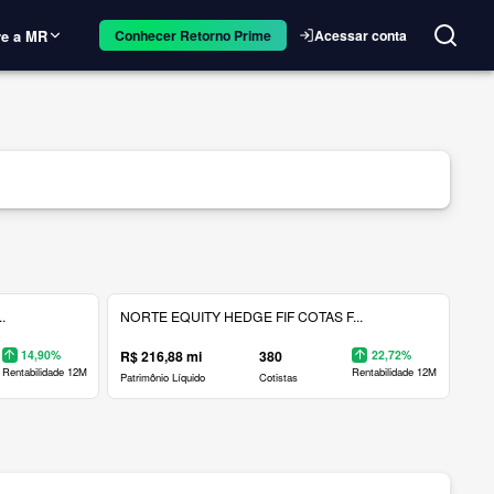
e a MR
Acessar conta
Conhecer Retorno Prime
.
NORTE EQUITY HEDGE FIF COTAS F...
14,90%
R$ 216,88 mi
380
22,72%
Rentabilidade 12M
Rentabilidade 12M
Patrimônio Líquido
Cotistas