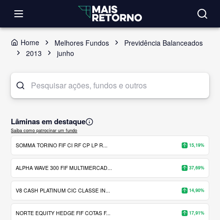
Home
Melhores Fundos
Previdência Balanceados
2013
junho
Lâminas em destaque
Saiba como patrocinar um fundo
SOMMA TORINO FIF CI RF CP LP R...
15,19%
ALPHA WAVE 300 FIF MULTIMERCAD...
37,69%
V8 CASH PLATINUM CIC CLASSE IN...
14,90%
NORTE EQUITY HEDGE FIF COTAS F...
17,91%