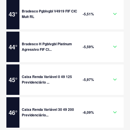
Bradesco Pgblvgbl V4919 FIF CIC
43
°
-5,51%
Mult RL
Bradesco H Pgblvgbl Platinum
44
°
-5,59%
Agressivo FIF CI...
Caixa Renda Variável 0 49 125
45
°
-5,97%
Previdenciário ...
Caixa Renda Variável 30 49 200
46
°
-6,09%
Previdenciário...