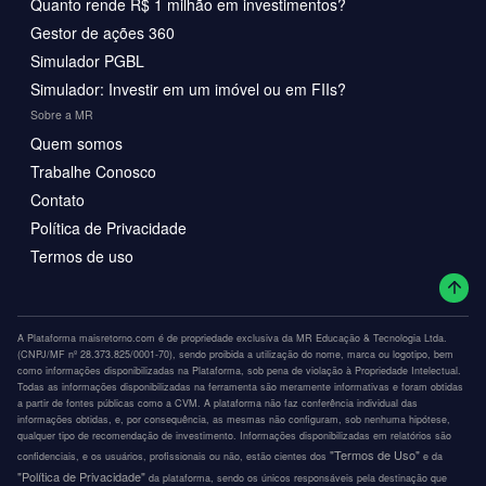
Quanto rende R$ 1 milhão em investimentos?
Gestor de ações 360
Simulador PGBL
Simulador: Investir em um imóvel ou em FIIs?
Sobre a MR
Quem somos
Trabalhe Conosco
Contato
Política de Privacidade
Termos de uso
A Plataforma maisretorno.com é de propriedade exclusiva da MR Educação & Tecnologia Ltda.
(CNPJ/MF nº 28.373.825/0001-70), sendo proibida a utilização do nome, marca ou logotipo, bem
como informações disponibilizadas na Plataforma, sob pena de violação à Propriedade Intelectual.
Todas as informações disponibilizadas na ferramenta são meramente informativas e foram obtidas
a partir de fontes públicas como a CVM. A plataforma não faz conferência individual das
informações obtidas, e, por consequência, as mesmas não configuram, sob nenhuma hipótese,
qualquer tipo de recomendação de investimento. Informações disponibilizadas em relatórios são
"Termos de Uso"
confidenciais, e os usuários, profissionais ou não, estão cientes dos
e da
"Política de Privacidade"
da plataforma, sendo os únicos responsáveis pela destinação que