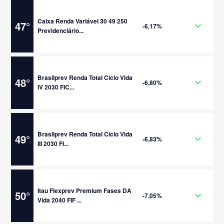
Caixa Renda Variável 30 49 250
47
°
-6,17%
Previdenciário...
Brasilprev Renda Total Ciclo Vida
48
°
-6,80%
IV 2030 FIC...
Brasilprev Renda Total Ciclo Vida
49
°
-6,83%
III 2030 FI...
Itau Flexprev Premium Fases DA
50
°
-7,05%
Vida 2040 FIF ...