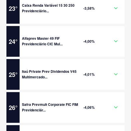
Caixa Renda Variável 15 30 250
23
°
-3,58%
Previdenciário...
Alfaprev Master 49 FIF
24
°
-4,00%
Previdenciário CIC Mul...
Itaú Private Prev Dividendos V45
25
°
-4,01%
Multimercado...
Safra Prevmult Corporate FIC FIM
26
°
-4,06%
Previdenciár...