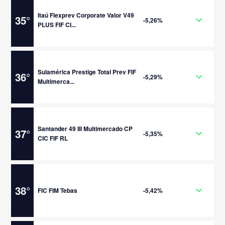
Itaú Flexprev Corporate Valor V49
35
°
-5,26%
PLUS FIF CI...
Sulamérica Prestige Total Prev FIF
36
°
-5,29%
Multimerca...
Santander 49 III Multimercado CP
37
°
-5,35%
CIC FIF RL
38
°
FIC FIM Tebas
-5,42%