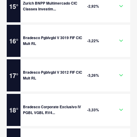
Zurich BNPP Multimercado CIC
15
°
-2,92%
Classes Investim...
Bradesco Pgblvgbl V 3019 FIF CIC
16
°
-3,22%
Mult RL
Bradesco Pgblvgbl V 3012 FIF CIC
17
°
-3,26%
Mult RL
Bradesco Corporate Exclusivo IV
18
°
-3,33%
PGBL VGBL RV4...