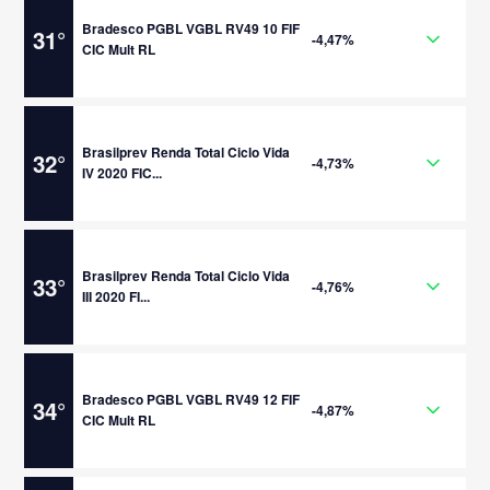
Bradesco PGBL VGBL RV49 10 FIF
31
°
-4,47%
CIC Mult RL
Brasilprev Renda Total Ciclo Vida
32
°
-4,73%
IV 2020 FIC...
Brasilprev Renda Total Ciclo Vida
33
°
-4,76%
III 2020 FI...
Bradesco PGBL VGBL RV49 12 FIF
34
°
-4,87%
CIC Mult RL