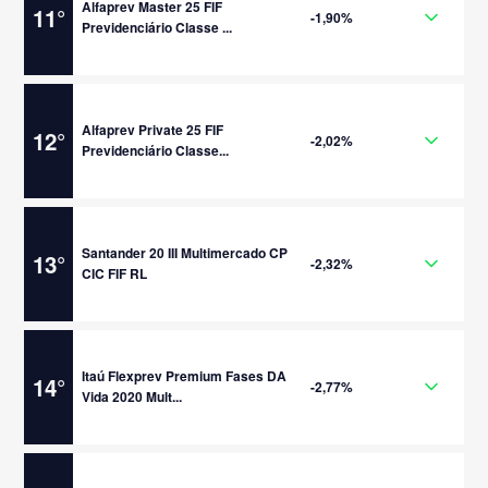
Alfaprev Master 25 FIF
11
°
-1,90%
Previdenciário Classe ...
Alfaprev Private 25 FIF
12
°
-2,02%
Previdenciário Classe...
Santander 20 III Multimercado CP
13
°
-2,32%
CIC FIF RL
Itaú Flexprev Premium Fases DA
14
°
-2,77%
Vida 2020 Mult...