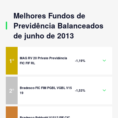
Melhores Fundos de
Previdência Balanceados
de junho de 2013
MAG RV 20 Private Previdência
1
°
-1,19%
FIC FIF RL
Bradesco FIC FIM PGBL VGBL V15
2
°
-1,53%
19
Bradesco Pgblvgbl V1512 FIF CIC