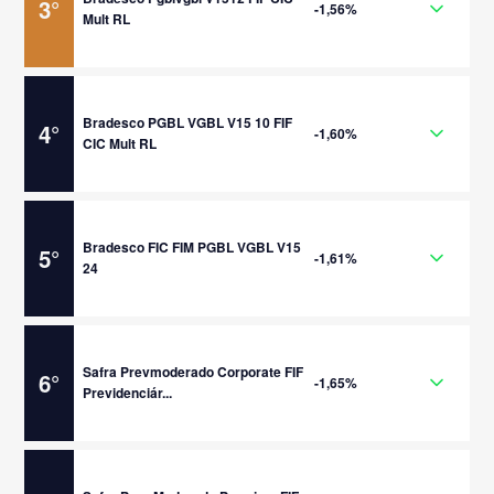
3
°
-1,56%
Mult RL
Bradesco PGBL VGBL V15 10 FIF
4
°
-1,60%
CIC Mult RL
Bradesco FIC FIM PGBL VGBL V15
5
°
-1,61%
24
Safra Prevmoderado Corporate FIF
6
°
-1,65%
Previdenciár...