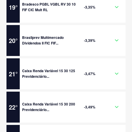
Bradesco PGBL VGBL RV 30 10
19
°
-3,35%
FIF CIC Mult RL
Brasilprev Multimercado
20
°
-3,39%
Dividendos II FIC FIF...
Caixa Renda Variável 15 30 125
21
°
-3,47%
Previdenciário...
Caixa Renda Variável 15 30 200
22
°
-3,49%
Previdenciário...