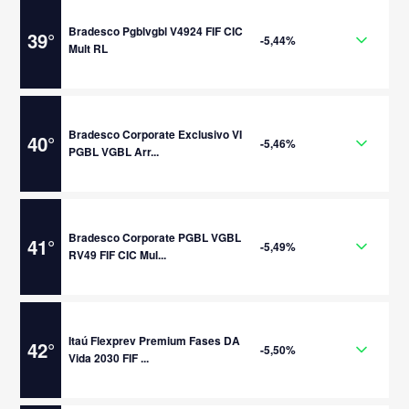
Bradesco Pgblvgbl V4924 FIF CIC
39
°
-5,44%
Mult RL
Bradesco Corporate Exclusivo VI
40
°
-5,46%
PGBL VGBL Arr...
Bradesco Corporate PGBL VGBL
41
°
-5,49%
RV49 FIF CIC Mul...
Itaú Flexprev Premium Fases DA
42
°
-5,50%
Vida 2030 FIF ...