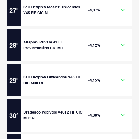
Itaú Flexprev Master Dividendos
27
°
-4,07%
V45 FIF CIC M...
Alfaprev Private 49 FIF
28
°
-4,12%
Previdenciário CIC Mu...
Itaú Flexprev Dividendos V45 FIF
29
°
-4,15%
CIC Mult RL
Bradesco Pgblvgbl V4012 FIF CIC
30
°
-4,38%
Mult RL