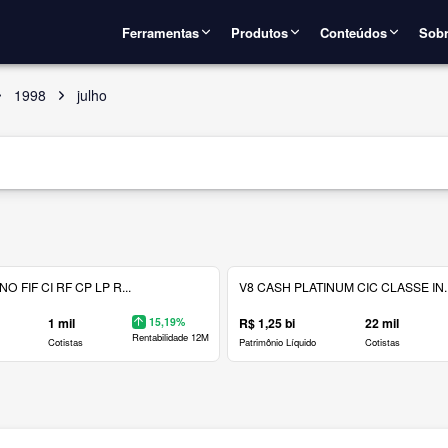
Ferramentas
Produtos
Conteúdos
Sobr
1998
julho
 FIF CI RF CP LP R...
V8 CASH PLATINUM CIC CLASSE IN..
1 mil
15,19%
R$ 1,25 bi
22 mil
Rentabilidade 12M
Cotistas
Patrimônio Líquido
Cotistas