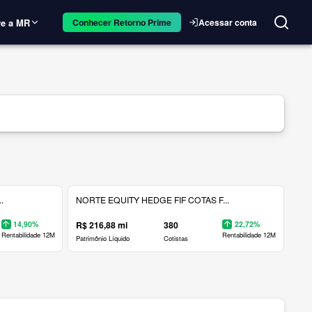
e a MR
Acessar conta
Conhecer Retorno Prime
.
NORTE EQUITY HEDGE FIF COTAS F...
14,90%
R$ 216,88 mi
380
22,72%
Rentabilidade 12M
Rentabilidade 12M
Patrimônio Líquido
Cotistas