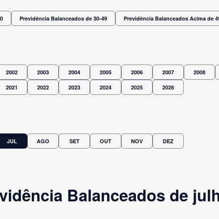
30
Previdência Balanceados de 30-49
Previdência Balanceados Acima de 4
2002
2003
2004
2005
2006
2007
2008
2021
2022
2023
2024
2025
2026
JUL
AGO
SET
OUT
NOV
DEZ
vidência Balanceados de jul