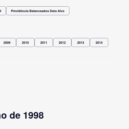
9
Previdência Balanceados Data Alvo
2009
2010
2011
2012
2013
2014
ho de 1998