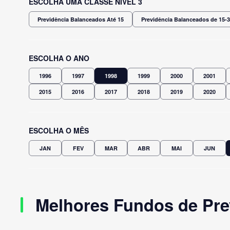
ESCOLHA UMA CLASSE NÍVEL 3
Previdência Balanceados Até 15
Previdência Balanceados de 15-
ESCOLHA O ANO
1996
1997
1998
1999
2000
2001
2015
2016
2017
2018
2019
2020
ESCOLHA O MÊS
JAN
FEV
MAR
ABR
MAI
JUN
Melhores Fundos de Pre