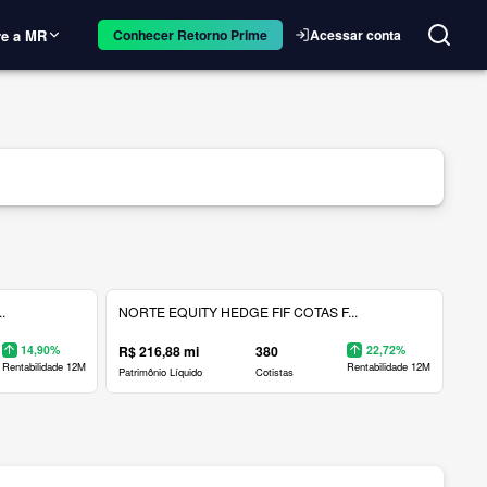
e a MR
Acessar conta
Conhecer Retorno Prime
.
NORTE EQUITY HEDGE FIF COTAS F...
14,90%
R$ 216,88 mi
380
22,72%
Rentabilidade 12M
Rentabilidade 12M
Patrimônio Líquido
Cotistas