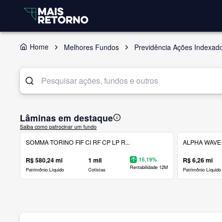
Home
Melhores Fundos
Previdência Ações Indexad
Lâminas em destaque
Saiba como patrocinar um fundo
SOMMA TORINO FIF CI RF CP LP R...
ALPHA WAVE 
R$ 580,24 mi
1 mil
15,19%
R$ 6,26 mi
Rentabilidade 12M
Patrimônio Líquido
Cotistas
Patrimônio Líquido