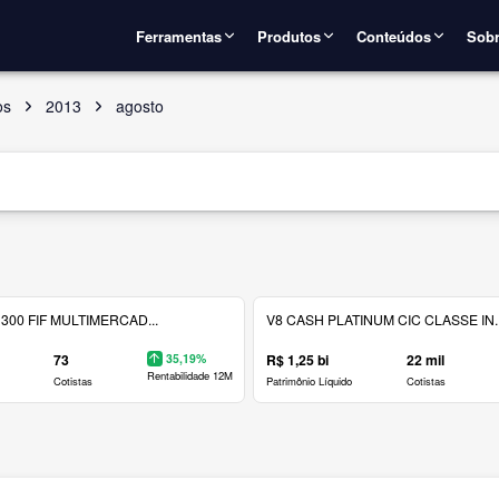
Ferramentas
Produtos
Conteúdos
Sobr
os
2013
agosto
300 FIF MULTIMERCAD...
V8 CASH PLATINUM CIC CLASSE IN..
73
35,19%
R$ 1,25 bi
22 mil
Rentabilidade 12M
Cotistas
Patrimônio Líquido
Cotistas