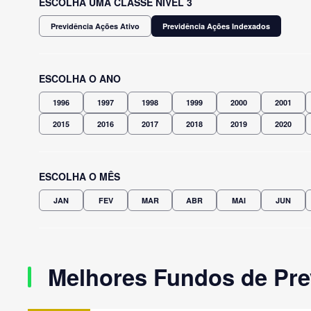
ESCOLHA UMA CLASSE NÍVEL 3
Previdência Ações Ativo
Previdência Ações Indexados
ESCOLHA O ANO
1996
1997
1998
1999
2000
2001
2015
2016
2017
2018
2019
2020
ESCOLHA O MÊS
JAN
FEV
MAR
ABR
MAI
JUN
Melhores Fundos de Pre