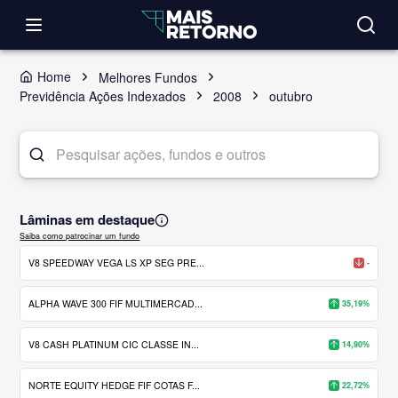
Home
Melhores Fundos
Previdência Ações Indexados
2008
outubro
Lâminas em destaque
Saiba como patrocinar um fundo
V8 SPEEDWAY VEGA LS XP SEG PRE...
-
ALPHA WAVE 300 FIF MULTIMERCAD...
35,19%
V8 CASH PLATINUM CIC CLASSE IN...
14,90%
NORTE EQUITY HEDGE FIF COTAS F...
22,72%