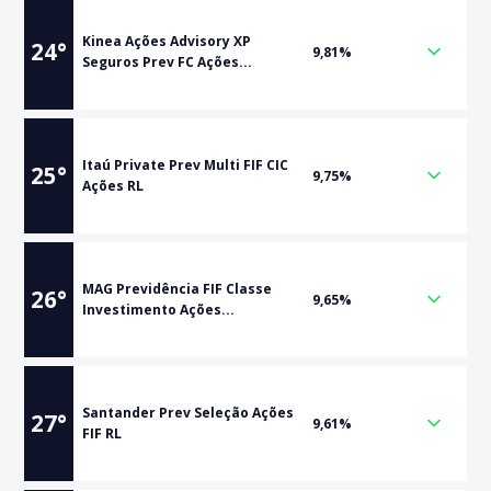
Kinea Ações Advisory XP
24
°
9,81%
Seguros Prev FC Ações...
Itaú Private Prev Multi FIF CIC
25
°
9,75%
Ações RL
MAG Previdência FIF Classe
26
°
9,65%
Investimento Ações...
Santander Prev Seleção Ações
27
°
9,61%
FIF RL