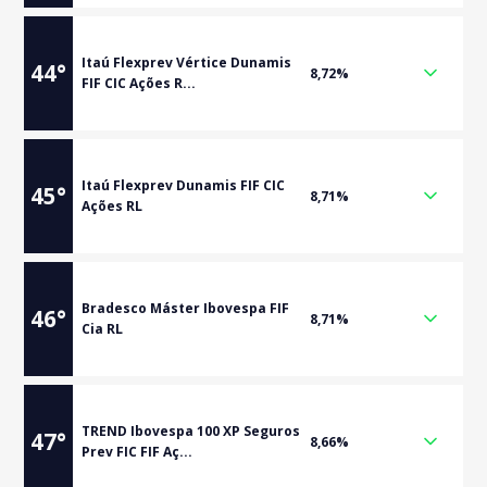
Itaú Flexprev Vértice Dunamis
44
°
8,72%
FIF CIC Ações R...
Itaú Flexprev Dunamis FIF CIC
45
°
8,71%
Ações RL
Bradesco Máster Ibovespa FIF
46
°
8,71%
Cia RL
TREND Ibovespa 100 XP Seguros
47
°
8,66%
Prev FIC FIF Aç...