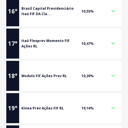
Brasil Capital Previdenciário
16
°
10,55%
Itaú FIF DA Cla...
Itaú Flexprev Momento FIF
17
°
10,47%
Ações RL
18
°
Modulo FIF Ações Prev RL
10,26%
19
°
Kinea Prev Ações FIF RL
10,16%