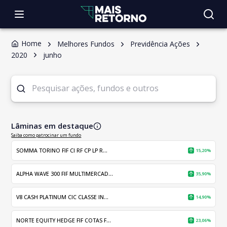
Home
Melhores Fundos
Previdência Ações
2020
junho
Lâminas em destaque
Saiba como patrocinar um fundo
SOMMA TORINO FIF CI RF CP LP R...
15,20%
ALPHA WAVE 300 FIF MULTIMERCAD...
35,90%
V8 CASH PLATINUM CIC CLASSE IN...
14,90%
NORTE EQUITY HEDGE FIF COTAS F...
23,06%