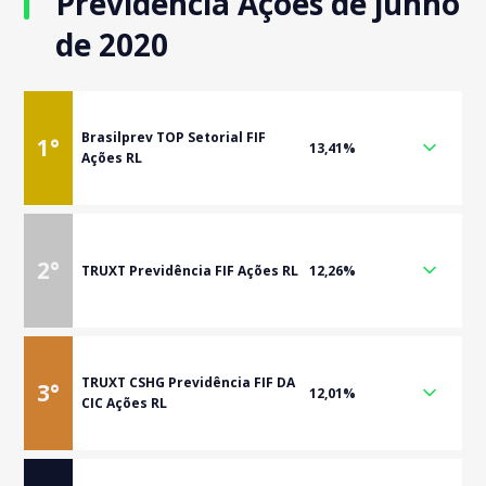
Previdência Ações de junho
de 2020
Brasilprev TOP Setorial FIF
1
°
13,41%
Ações RL
2
°
TRUXT Previdência FIF Ações RL
12,26%
TRUXT CSHG Previdência FIF DA
3
°
12,01%
CIC Ações RL