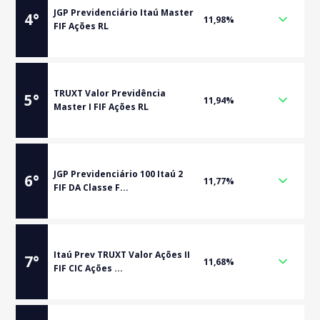
JGP Previdenciário Itaú Master
4
°
11,98%
FIF Ações RL
TRUXT Valor Previdência
5
°
11,94%
Master I FIF Ações RL
JGP Previdenciário 100 Itaú 2
6
°
11,77%
FIF DA Classe F...
Itaú Prev TRUXT Valor Ações II
7
°
11,68%
FIF CIC Ações ...