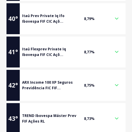
Itaú Prev Private Iq Ifo
40
°
8,79%
Ibovespa FIF CIC Açõ...
Itaú Flexprev Private Iq
41
°
8,77%
Ibovespa FIF CIC Açõ...
ARX Income 100 XP Seguros
42
°
8,75%
Previdência FIC FIF...
TREND Ibovespa Máster Prev
43
°
8,73%
FIF Ações RL