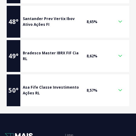
Santander Prev Vertix Ibov
48
°
8,65%
Ativo Ações FI
Bradesco Master IBRX FIF Cia
49
°
8,62%
RL
Asa Fife Classe Investimento
50
°
8,57%
Ações RL
Listas