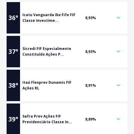
Icatu Vanguarda Ibx Fife FIF
36
°
8,93%
Classe Investime...
Sicredi FIF Especialmente
37
°
8,93%
Constituído Ações P...
Itaú Flexprev Dunamis FIF
38
°
8,91%
Ações RL
Safra Prev Ações FIF
39
°
8,89%
Previdenciário Classe In...