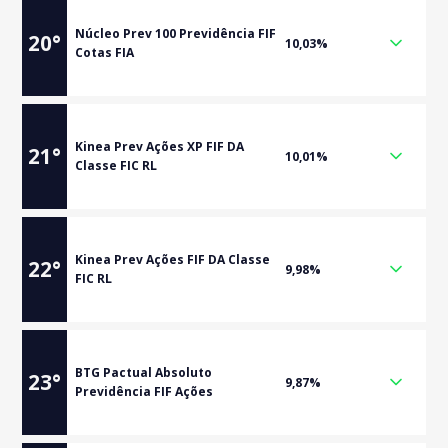
Núcleo Prev 100 Previdência FIF
20
°
10,03%
Cotas FIA
Kinea Prev Ações XP FIF DA
21
°
10,01%
Classe FIC RL
Kinea Prev Ações FIF DA Classe
22
°
9,98%
FIC RL
BTG Pactual Absoluto
23
°
9,87%
Previdência FIF Ações