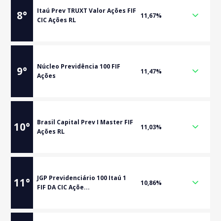
Itaú Prev TRUXT Valor Ações FIF
8
°
11,67%
CIC Ações RL
Núcleo Previdência 100 FIF
9
°
11,47%
Ações
Brasil Capital Prev I Master FIF
10
°
11,03%
Ações RL
JGP Previdenciário 100 Itaú 1
11
°
10,86%
FIF DA CIC Açõe...