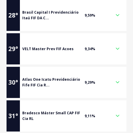
Brasil Capital I Previdenciário
28
°
9,59%
Itaú FIF DA C...
29
°
VELT Master Prev FIF Acoes
9,34%
Atlas One Icatu Previdenciário
30
°
9,29%
Fife FIF Cia R...
Bradesco Máster Small CAP FIF
31
°
9,11%
Cia RL