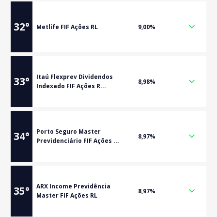
32
°
Metlife FIF Ações RL
9,00%
Itaú Flexprev Dividendos
33
°
8,98%
Indexado FIF Ações R...
Porto Seguro Master
34
°
8,97%
Previdenciário FIF Ações ...
ARX Income Previdência
35
°
8,97%
Master FIF Ações RL