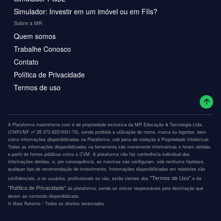
Simulador: Investir em um imóvel ou em FIIs?
Sobre a MR
Quem somos
Trabalhe Conosco
Contato
Política de Privacidade
Termos de uso
A Plataforma maisretorno.com é de propriedade exclusiva da MR Educação & Tecnologia Ltda.
(CNPJ/MF nº 28.373.825/0001-70), sendo proibida a utilização do nome, marca ou logotipo, bem
como informações disponibilizadas na Plataforma, sob pena de violação à Propriedade Intelectual.
Todas as informações disponibilizadas na ferramenta são meramente informativas e foram obtidas
a partir de fontes públicas como a CVM. A plataforma não faz conferência individual das
informações obtidas, e, por consequência, as mesmas não configuram, sob nenhuma hipótese,
qualquer tipo de recomendação de investimento. Informações disponibilizadas em relatórios são
"Termos de Uso"
confidenciais, e os usuários, profissionais ou não, estão cientes dos
e da
"Política de Privacidade"
da plataforma, sendo os únicos responsáveis pela destinação que
derem ao conteúdo disponibilizado.
®️ Mais Retorno / Todos os direitos reservados