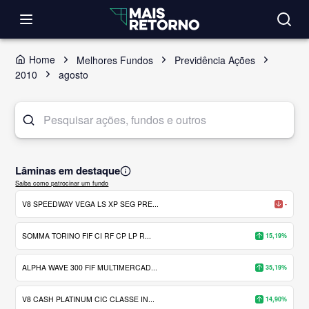
Home
Melhores Fundos
Previdência Ações
2010
agosto
Lâminas em destaque
Saiba como patrocinar um fundo
V8 SPEEDWAY VEGA LS XP SEG PRE...
-
SOMMA TORINO FIF CI RF CP LP R...
15,19%
ALPHA WAVE 300 FIF MULTIMERCAD...
35,19%
V8 CASH PLATINUM CIC CLASSE IN...
14,90%