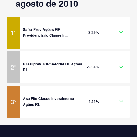
agosto de 2010
Safra Prev Ações FIF
1
°
-3,29%
Previdenciário Classe In...
Brasilprev TOP Setorial FIF Ações
2
°
-3,54%
RL
Asa Fife Classe Investimento
3
°
-4,34%
Ações RL