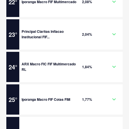
22
°
Iporanga Macro FIF Multimercado
2,08%
Principal Claritas Inflacao
23
°
2,04%
Institucional FIF...
ARX Macro FIC FIF Multimercado
24
°
1,84%
RL
25
°
Iporanga Macro FIF Cotas FIM
1,77%