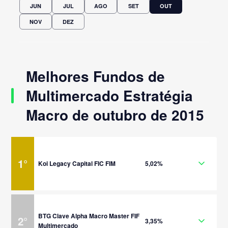
JUN
JUL
AGO
SET
OUT
NOV
DEZ
Melhores Fundos de
Multimercado Estratégia
Macro de outubro de 2015
1
°
Koi Legacy Capital FIC FIM
5,02%
BTG Clave Alpha Macro Master FIF
2
°
3,35%
Multimercado