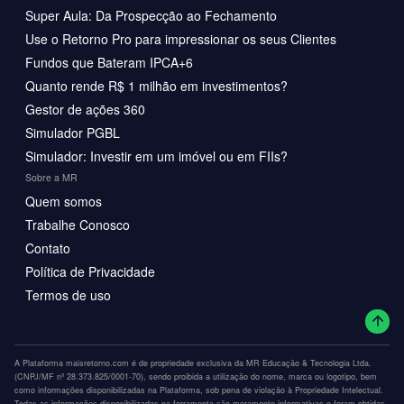
Super Aula: Da Prospecção ao Fechamento
Use o Retorno Pro para impressionar os seus Clientes
Fundos que Bateram IPCA+6
Quanto rende R$ 1 milhão em investimentos?
Gestor de ações 360
Simulador PGBL
Simulador: Investir em um imóvel ou em FIIs?
Sobre a MR
Quem somos
Trabalhe Conosco
Contato
Política de Privacidade
Termos de uso
A Plataforma maisretorno.com é de propriedade exclusiva da MR Educação & Tecnologia Ltda.
(CNPJ/MF nº 28.373.825/0001-70), sendo proibida a utilização do nome, marca ou logotipo, bem
como informações disponibilizadas na Plataforma, sob pena de violação à Propriedade Intelectual.
Todas as informações disponibilizadas na ferramenta são meramente informativas e foram obtidas