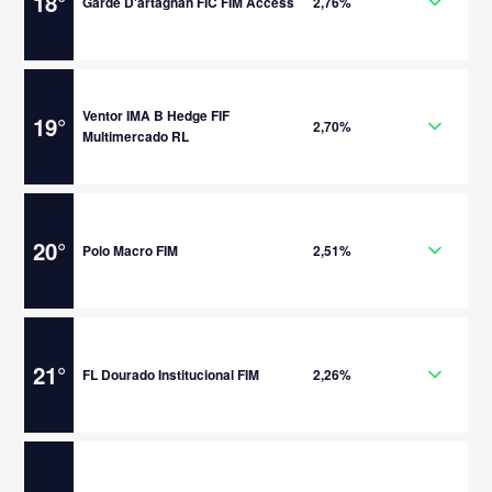
18
°
Garde D'artagnan FIC FIM Access
2,76%
Ventor IMA B Hedge FIF
19
°
2,70%
Multimercado RL
20
°
Polo Macro FIM
2,51%
21
°
FL Dourado Institucional FIM
2,26%