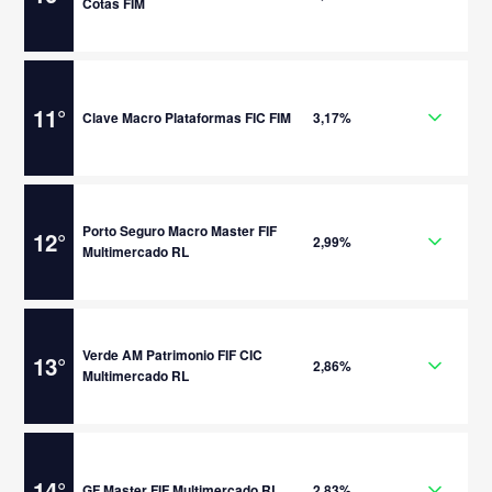
Cotas FIM
11
°
Clave Macro Plataformas FIC FIM
3,17%
Porto Seguro Macro Master FIF
12
°
2,99%
Multimercado RL
Verde AM Patrimonio FIF CIC
13
°
2,86%
Multimercado RL
14
°
GF Master FIF Multimercado RL
2,83%