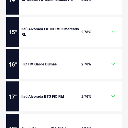
Itaú Alvorada FIF CIC Multimercado
15
°
2,78%
RL
16
°
FIC FIM Garde Dumas
2,78%
17
°
Itaú Alvorada BTG FIC FIM
2,76%