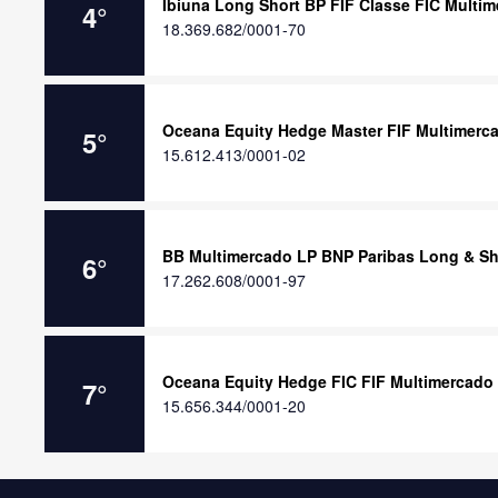
Ibiuna Long Short BP FIF Classe FIC Multi
4
°
18.369.682/0001-70
Oceana Equity Hedge Master FIF Multimerc
5
°
15.612.413/0001-02
BB Multimercado LP BNP Paribas Long & Shor
6
°
17.262.608/0001-97
Oceana Equity Hedge FIC FIF Multimercado
7
°
15.656.344/0001-20