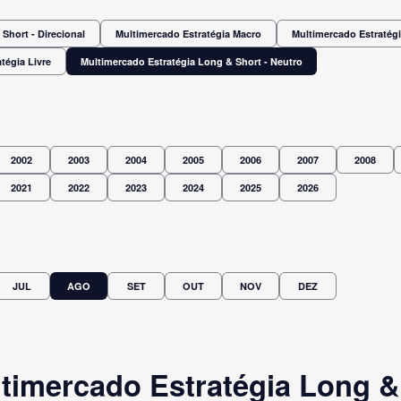
Short - Direcional
Multimercado Estratégia Macro
Multimercado Estratégi
tégia Livre
Multimercado Estratégia Long & Short - Neutro
2002
2003
2004
2005
2006
2007
2008
2021
2022
2023
2024
2025
2026
JUL
AGO
SET
OUT
NOV
DEZ
timercado Estratégia Long & 