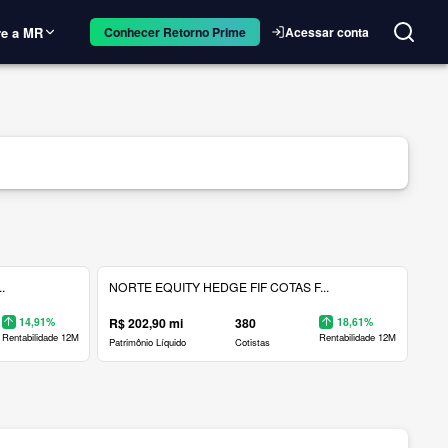
e a MR
Acessar conta
Conhecer Retorno Prime
.
NORTE EQUITY HEDGE FIF COTAS F...
14,91%
R$ 202,90 mi
380
18,61%
Rentabilidade 12M
Rentabilidade 12M
Patrimônio Líquido
Cotistas