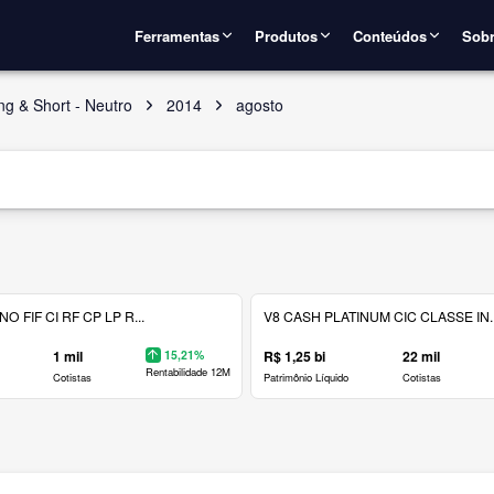
Ferramentas
Produtos
Conteúdos
Sobr
ng & Short - Neutro
2014
agosto
 FIF CI RF CP LP R...
V8 CASH PLATINUM CIC CLASSE IN..
1 mil
15,21%
R$ 1,25 bi
22 mil
Rentabilidade 12M
Cotistas
Patrimônio Líquido
Cotistas