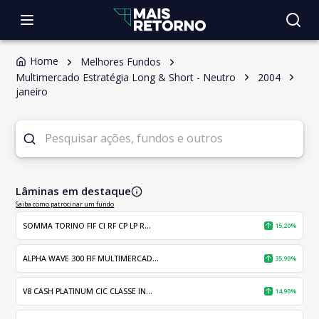
Home
Melhores Fundos
Multimercado Estratégia Long & Short - Neutro
2004
janeiro
Lâminas em destaque
Saiba como patrocinar um fundo
SOMMA TORINO FIF CI RF CP LP R...
15,20%
ALPHA WAVE 300 FIF MULTIMERCAD...
35,90%
V8 CASH PLATINUM CIC CLASSE IN...
14,90%