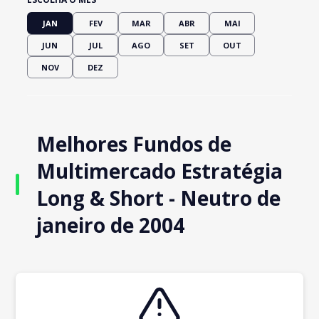
JAN
FEV
MAR
ABR
MAI
JUN
JUL
AGO
SET
OUT
NOV
DEZ
Melhores Fundos de
Multimercado Estratégia
Long & Short - Neutro de
janeiro de 2004