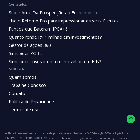
Conteúdos
Super Aula: Da Prospecção ao Fechamento
Use o Retorno Pro para impressionar os seus Clientes
Fundos que Bateram IPCA+6
Quanto rende R$ 1 milhão em investimentos?
Gestor de ações 360
Simulador PGBL
Simulador: Investir em um imóvel ou em FIIs?
Sobre a MR
Quem somos
Trabalhe Conosco
Contato
Política de Privacidade
Termos de uso
A Plataforma maisretorno.com é de propriedade exclusiva da MR Educação & Tecnologia Ltda.
(CNPJ/MF nº 28.373.825/0001-70), sendo proibida a utilização do nome, marca ou logotipo, bem