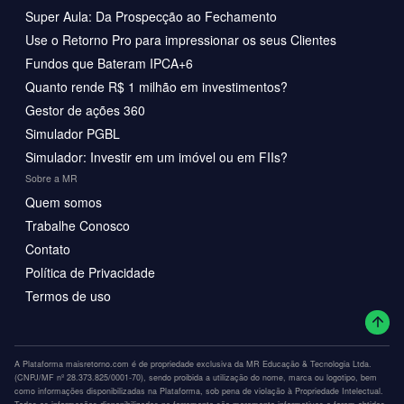
Super Aula: Da Prospecção ao Fechamento
Use o Retorno Pro para impressionar os seus Clientes
Fundos que Bateram IPCA+6
Quanto rende R$ 1 milhão em investimentos?
Gestor de ações 360
Simulador PGBL
Simulador: Investir em um imóvel ou em FIIs?
Sobre a MR
Quem somos
Trabalhe Conosco
Contato
Política de Privacidade
Termos de uso
A Plataforma maisretorno.com é de propriedade exclusiva da MR Educação & Tecnologia Ltda.
(CNPJ/MF nº 28.373.825/0001-70), sendo proibida a utilização do nome, marca ou logotipo, bem
como informações disponibilizadas na Plataforma, sob pena de violação à Propriedade Intelectual.