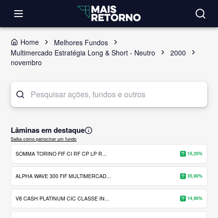
Home
Melhores Fundos
Multimercado Estratégia Long & Short - Neutro
2000
novembro
Lâminas em destaque
Saiba como patrocinar um fundo
SOMMA TORINO FIF CI RF CP LP R...
15,20%
ALPHA WAVE 300 FIF MULTIMERCAD...
35,90%
V8 CASH PLATINUM CIC CLASSE IN...
14,90%