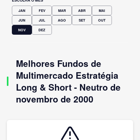
JAN
FEV
MAR
ABR
MAI
JUN
JUL
AGO
SET
OUT
NOV
DEZ
Melhores Fundos de
Multimercado Estratégia
Long & Short - Neutro de
novembro de 2000