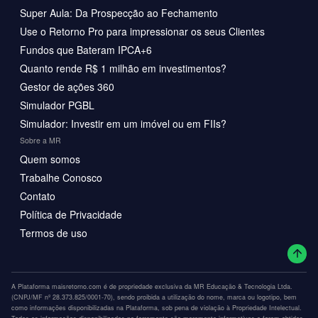
Super Aula: Da Prospecção ao Fechamento
Use o Retorno Pro para impressionar os seus Clientes
Fundos que Bateram IPCA+6
Quanto rende R$ 1 milhão em investimentos?
Gestor de ações 360
Simulador PGBL
Simulador: Investir em um imóvel ou em FIIs?
Sobre a MR
Quem somos
Trabalhe Conosco
Contato
Política de Privacidade
Termos de uso
A Plataforma maisretorno.com é de propriedade exclusiva da MR Educação & Tecnologia Ltda.
(CNPJ/MF nº 28.373.825/0001-70), sendo proibida a utilização do nome, marca ou logotipo, bem
como informações disponibilizadas na Plataforma, sob pena de violação à Propriedade Intelectual.