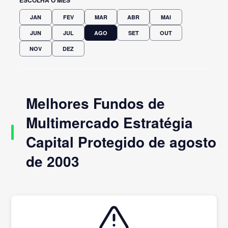
JAN
FEV
MAR
ABR
MAI
JUN
JUL
AGO
SET
OUT
NOV
DEZ
Melhores Fundos de
Multimercado Estratégia
Capital Protegido de agosto
de 2003