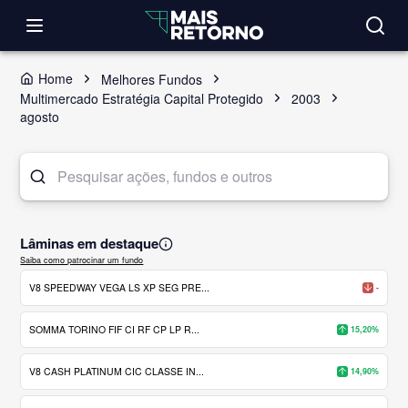
Home
Melhores Fundos
Multimercado Estratégia Capital Protegido
2003
agosto
Lâminas em destaque
Saiba como patrocinar um fundo
V8 SPEEDWAY VEGA LS XP SEG PRE...
-
SOMMA TORINO FIF CI RF CP LP R...
15,20%
V8 CASH PLATINUM CIC CLASSE IN...
14,90%