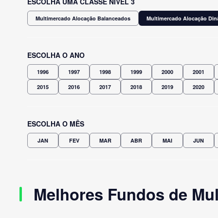
ESCOLHA UMA CLASSE NÍVEL 3
Multimercado Alocação Balanceados
Multimercado Alocação Di
ESCOLHA O ANO
1996
1997
1998
1999
2000
2001
2015
2016
2017
2018
2019
2020
ESCOLHA O MÊS
JAN
FEV
MAR
ABR
MAI
JUN
Melhores Fundos de Mu