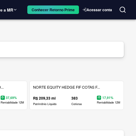
e a MR
Acessar conta
Conhecer Retorno Prime
..
NORTE EQUITY HEDGE FIF COTAS F...
37,69%
R$ 209,33 mi
383
17,91%
Rentabilidade 12M
Rentabilidade 12M
Patrimônio Líquido
Cotistas