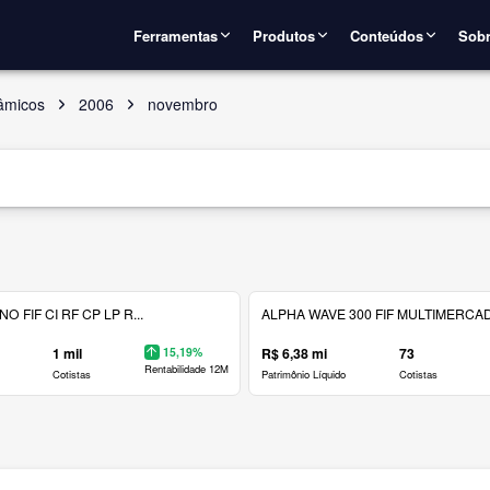
Ferramentas
Produtos
Conteúdos
Sobr
âmicos
2006
novembro
 FIF CI RF CP LP R...
ALPHA WAVE 300 FIF MULTIMERCAD.
1 mil
15,19%
R$ 6,38 mi
73
Rentabilidade 12M
Cotistas
Patrimônio Líquido
Cotistas