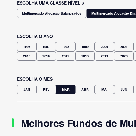
ESCOLHA UMA CLASSE NÍVEL 3
Multimercado Alocação Balanceados
Multimercado Alocação Di
ESCOLHA O ANO
1996
1997
1998
1999
2000
2001
2015
2016
2017
2018
2019
2020
ESCOLHA O MÊS
JAN
FEV
MAR
ABR
MAI
JUN
Melhores Fundos de Mul