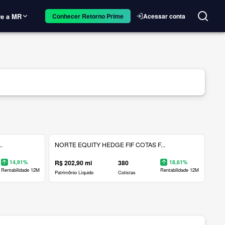
e a MR
Acessar conta
Conhecer Retorno Prime
.
NORTE EQUITY HEDGE FIF COTAS F...
14,91%
R$ 202,90 mi
380
18,61%
Rentabilidade 12M
Rentabilidade 12M
Patrimônio Líquido
Cotistas