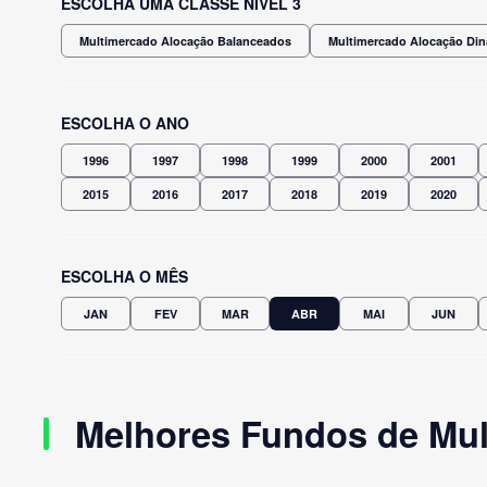
ESCOLHA UMA CLASSE NÍVEL 3
Multimercado Alocação Balanceados
Multimercado Alocação Di
ESCOLHA O ANO
1996
1997
1998
1999
2000
2001
2015
2016
2017
2018
2019
2020
ESCOLHA O MÊS
JAN
FEV
MAR
ABR
MAI
JUN
Melhores Fundos de Mul