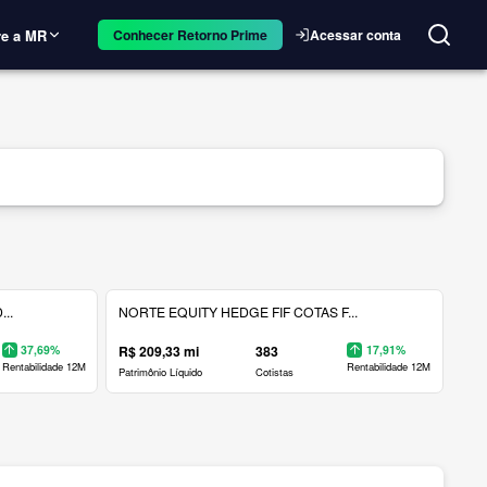
e a MR
Acessar conta
Conhecer Retorno Prime
..
NORTE EQUITY HEDGE FIF COTAS F...
37,69%
R$ 209,33 mi
383
17,91%
Rentabilidade 12M
Rentabilidade 12M
Patrimônio Líquido
Cotistas