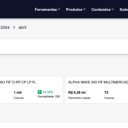
Ferramentas
Produtos
Conteúdos
Sobr
2004
abril
 FIF CI RF CP LP R...
ALPHA WAVE 300 FIF MULTIMERCAD.
1 mil
15,19%
R$ 6,38 mi
73
Rentabilidade 12M
Cotistas
Patrimônio Líquido
Cotistas