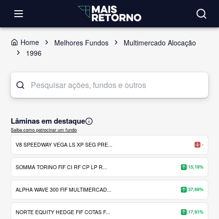
Home
Melhores Fundos
Multimercado Alocação
1996
Lâminas em destaque
Saiba como patrocinar um fundo
V8 SPEEDWAY VEGA LS XP SEG PRE...
-
SOMMA TORINO FIF CI RF CP LP R...
15,19%
ALPHA WAVE 300 FIF MULTIMERCAD...
37,69%
NORTE EQUITY HEDGE FIF COTAS F...
17,91%