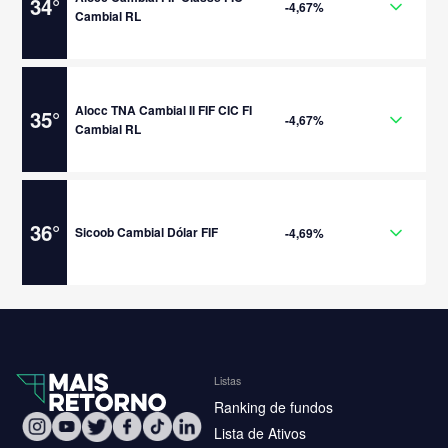
34
°
-4,67%
Cambial RL
Alocc TNA Cambial II FIF CIC FI
35
°
-4,67%
Cambial RL
36
°
Sicoob Cambial Dólar FIF
-4,69%
Listas
Ranking de fundos
Lista de Ativos