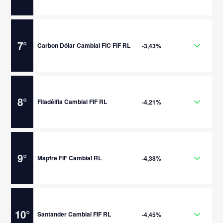
7
°
Carbon Dólar Cambial FIC FIF RL
-3,43%
8
°
Filadélfia Cambial FIF RL
-4,21%
9
°
Mapfre FIF Cambial RL
-4,38%
10
°
Santander Cambial FIF RL
-4,45%