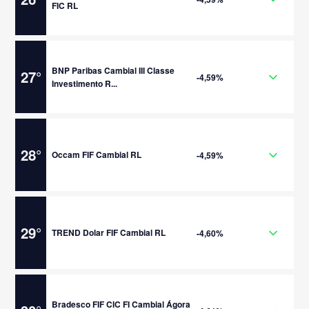
FIC RL
BNP Paribas Cambial III Classe
27
°
-4,59%
Investimento R...
28
°
Occam FIF Cambial RL
-4,59%
29
°
TREND Dolar FIF Cambial RL
-4,60%
Bradesco FIF CIC FI Cambial Ágora