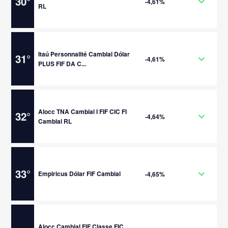
30
°
-4,61%
RL
Itaú Personnalité Cambial Dólar
31
°
-4,61%
PLUS FIF DA C...
Alocc TNA Cambial I FIF CIC FI
32
°
-4,64%
Cambial RL
33
°
Empiricus Dólar FIF Cambial
-4,65%
Alocc Cambial FIF Classe FIC