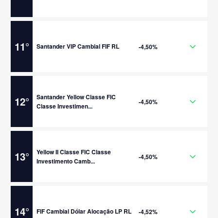
11
°
Santander VIP Cambial FIF RL
-4,50%
Santander Yellow Classe FIC
12
°
-4,50%
Classe Investimen...
Yellow II Classe FIC Classe
13
°
-4,50%
Investimento Camb...
14
°
FIF Cambial Dólar Alocação LP RL
-4,52%