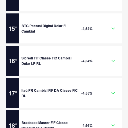
BTG Pactual Digital Dolar FI
15
°
-4,54%
Cambial
Sicredi FIF Classe FIC Cambial
16
°
-4,54%
Dólar LP RL
Itaú PR Cambial FIF DA Classe FIC
17
°
-4,55%
RL
Bradesco Master FIF Classe
18
°
-4,56%
Investimento Cambi...