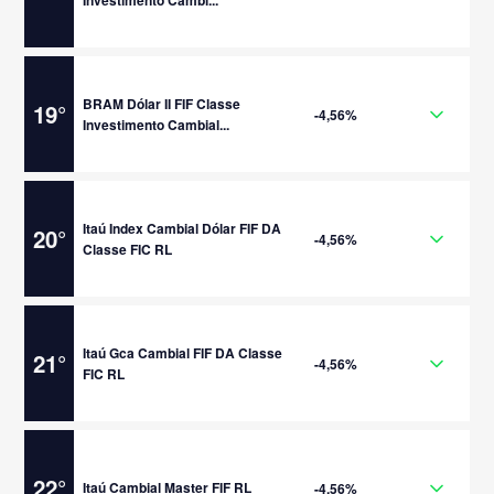
BRAM Dólar II FIF Classe
19
°
-4,56%
Investimento Cambial...
Itaú Index Cambial Dólar FIF DA
20
°
-4,56%
Classe FIC RL
Itaú Gca Cambial FIF DA Classe
21
°
-4,56%
FIC RL
22
°
Itaú Cambial Master FIF RL
-4,56%