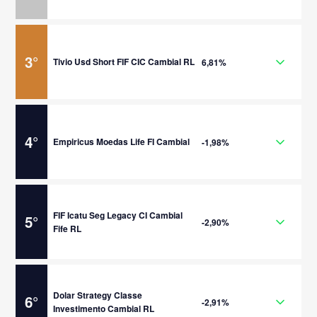
3
°
Tivio Usd Short FIF CIC Cambial RL
6,81%
4
°
Empiricus Moedas Life FI Cambial
-1,98%
FIF Icatu Seg Legacy CI Cambial
5
°
-2,90%
Fife RL
Dolar Strategy Classe
6
°
-2,91%
Investimento Cambial RL