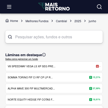
Home
Melhores Fundos
Cambial
2025
junho
Lâminas em destaque
Saiba como patrocinar um fundo
V8 SPEEDWAY VEGA LS XP SEG PRE...
-
SOMMA TORINO FIF CI RF CP LP R...
15,21%
ALPHA WAVE 300 FIF MULTIMERCAD...
37,69%
NORTE EQUITY HEDGE FIF COTAS F...
18,61%