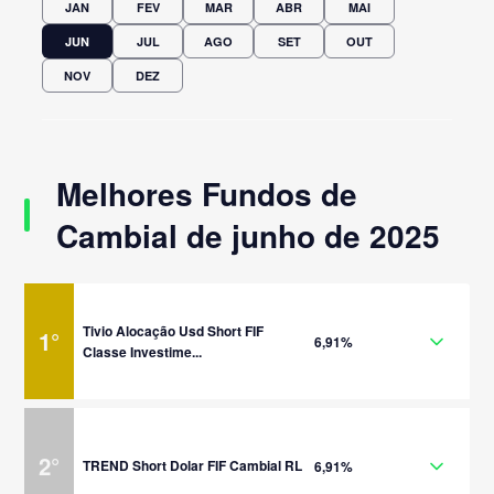
JAN
FEV
MAR
ABR
MAI
JUN
JUL
AGO
SET
OUT
NOV
DEZ
Melhores Fundos de
Cambial de junho de 2025
Tivio Alocação Usd Short FIF
1
°
6,91%
Classe Investime...
2
°
TREND Short Dolar FIF Cambial RL
6,91%