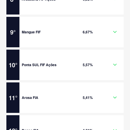
9
°
Mangue FIF
6,67%
10
°
Ponta SUL FIF Ações
5,57%
11
°
Arosa FIA
5,41%