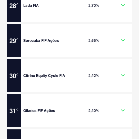
28
°
Lada FIA
2,70%
29
°
Sorocaba FIF Ações
2,65%
30
°
Citrino Equity Cycle FIA
2,42%
31
°
Oikeíos FIF Ações
2,40%