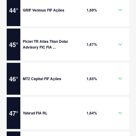
44
°
GRIF Ventoux FIF Ações
1,69%
Pictet TR Atlas Titan Dolar
45
°
1,67%
Advisory FIC FIA ...
46
°
MT2 Capital FIF Ações
1,65%
47
°
Yabrud FIA RL
1,64%