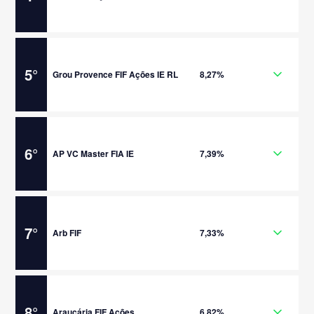
5
°
Grou Provence FIF Ações IE RL
8,27%
6
°
AP VC Master FIA IE
7,39%
7
°
Arb FIF
7,33%
8
°
Araucária FIF Ações
6,82%