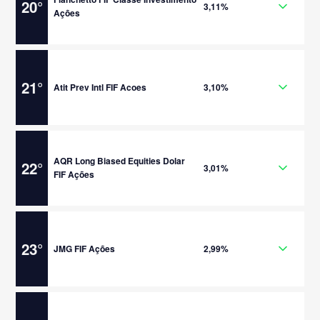
20
°
3,11%
Ações
21
°
Atit Prev Intl FIF Acoes
3,10%
AQR Long Biased Equities Dolar
22
°
3,01%
FIF Ações
23
°
JMG FIF Ações
2,99%