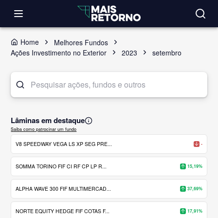
Home
Melhores Fundos
Ações Investimento no Exterior
2023
setembro
Lâminas em destaque
Saiba como patrocinar um fundo
V8 SPEEDWAY VEGA LS XP SEG PRE...
-
SOMMA TORINO FIF CI RF CP LP R...
15,19%
ALPHA WAVE 300 FIF MULTIMERCAD...
37,69%
NORTE EQUITY HEDGE FIF COTAS F...
17,91%