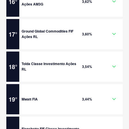
16
°
3,62%
Ações AM3G
Ground Global Commodities FIF
17
°
3,60%
Ações RL
Tolda Classe Investimento Ações
18
°
3,54%
RL
19
°
Mwatt FIA
3,44%
Fianchetto FIF Classe Investimento