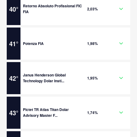
Retorno Absoluto Profissional FIC
40
°
2,03%
FIA
41
°
Potenza FIA
1,98%
Janus Henderson Global
42
°
1,95%
Technology Dolar Insti...
Pictet TR Atlas Titan Dolar
43
°
1,74%
Advisory Master F...