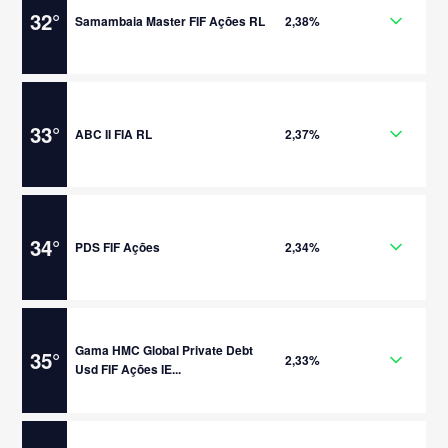
32
°
Samambaia Master FIF Ações RL
2,38%
33
°
ABC II FIA RL
2,37%
34
°
PDS FIF Ações
2,34%
Gama HMC Global Private Debt
35
°
2,33%
Usd FIF Ações IE...