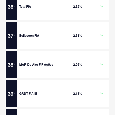
36
°
Tetti FIA
2,32%
37
°
Eclipseon FIA
2,31%
38
°
MAR Do Alto FIF Ações
2,26%
39
°
GRDT FIA IE
2,18%