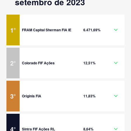
setembro de 2023
1
°
FRAM Capital Sherman FIA IE
6.471,69%
2
°
Colorado FIF Ações
12,51%
3
°
Originis FIA
11,83%
4
°
Sintra FIF Ações RL
8,64%