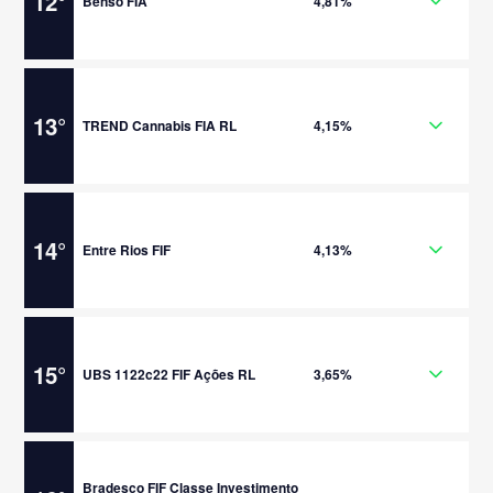
12
°
Benso FIA
4,81%
13
°
TREND Cannabis FIA RL
4,15%
14
°
Entre Rios FIF
4,13%
15
°
UBS 1122c22 FIF Ações RL
3,65%
Bradesco FIF Classe Investimento