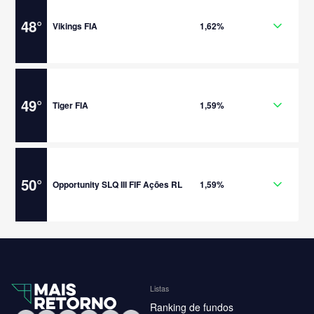
48
°
Vikings FIA
1,62%
49
°
Tiger FIA
1,59%
50
°
Opportunity SLQ III FIF Ações RL
1,59%
Listas
Ranking de fundos