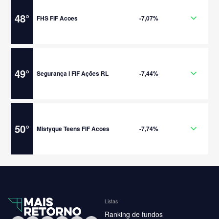
48
°
FHS FIF Acoes
-7,07%
49
°
Segurança I FIF Ações RL
-7,44%
50
°
Mistyque Teens FIF Acoes
-7,74%
Listas
Ranking de fundos