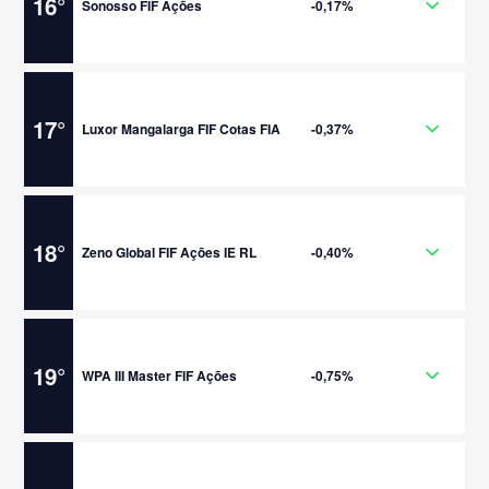
16
°
Sonosso FIF Ações
-0,17%
17
°
Luxor Mangalarga FIF Cotas FIA
-0,37%
18
°
Zeno Global FIF Ações IE RL
-0,40%
19
°
WPA III Master FIF Ações
-0,75%