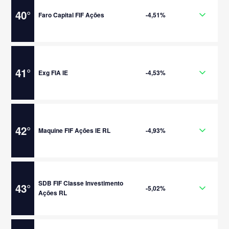
40
°
Faro Capital FIF Ações
-4,51%
41
°
Exg FIA IE
-4,53%
42
°
Maquine FIF Ações IE RL
-4,93%
SDB FIF Classe Investimento
43
°
-5,02%
Ações RL