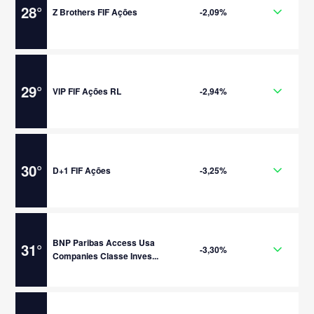
28
°
Z Brothers FIF Ações
-2,09%
29
°
VIP FIF Ações RL
-2,94%
30
°
D+1 FIF Ações
-3,25%
BNP Paribas Access Usa
31
°
-3,30%
Companies Classe Inves...