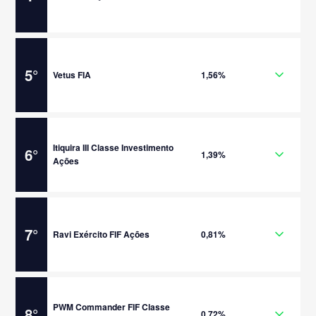
5
°
Vetus FIA
1,56%
Itiquira III Classe Investimento
6
°
1,39%
Ações
7
°
Ravi Exército FIF Ações
0,81%
PWM Commander FIF Classe
8
°
0,72%