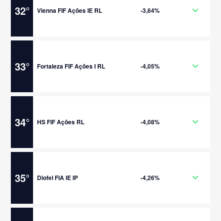
32
°
Vienna FIF Ações IE RL
-3,64%
33
°
Fortaleza FIF Ações I RL
-4,05%
34
°
HS FIF Ações RL
-4,08%
35
°
Diofel FIA IE IP
-4,26%