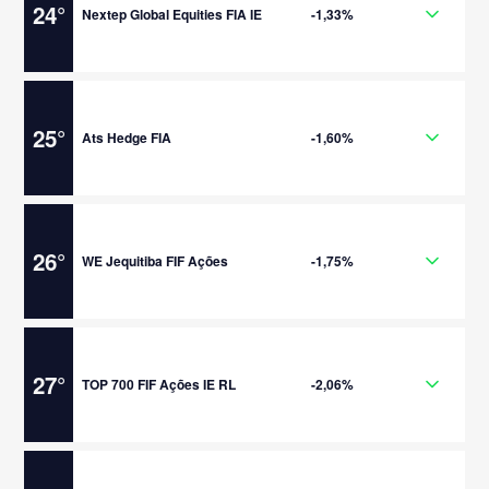
24
°
Nextep Global Equities FIA IE
-1,33%
25
°
Ats Hedge FIA
-1,60%
26
°
WE Jequitiba FIF Ações
-1,75%
27
°
TOP 700 FIF Ações IE RL
-2,06%