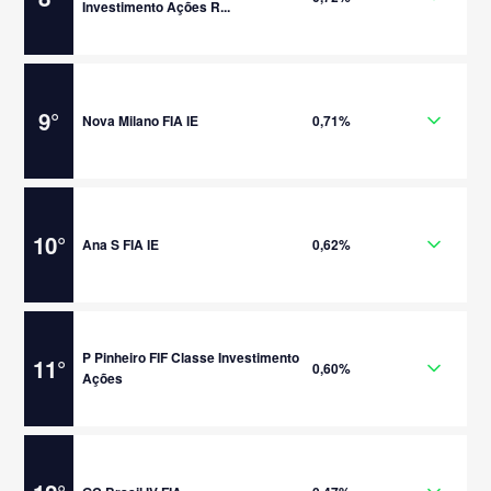
Investimento Ações R...
9
°
Nova Milano FIA IE
0,71%
10
°
Ana S FIA IE
0,62%
P Pinheiro FIF Classe Investimento
11
°
0,60%
Ações