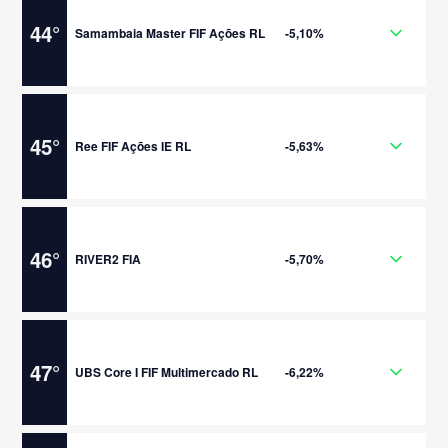
44
°
Samambaia Master FIF Ações RL
-5,10%
45
°
Ree FIF Ações IE RL
-5,63%
46
°
RIVER2 FIA
-5,70%
47
°
UBS Core I FIF Multimercado RL
-6,22%