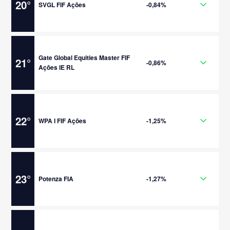
20
°
SVGL FIF Ações
-0,84%
Gate Global Equities Master FIF
21
°
-0,86%
Ações IE RL
22
°
WPA I FIF Ações
-1,25%
23
°
Potenza FIA
-1,27%