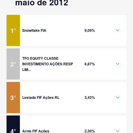
maio de 2012
1
°
Snowflake FIA
9,09%
TFO EQUITY CLASSE
2
°
INVESTIMENTO AÇÕES RESP
6,87%
LIM...
3
°
Lestada FIF Ações RL
3,42%
4
°
Arnis FIF Ações
2,30%