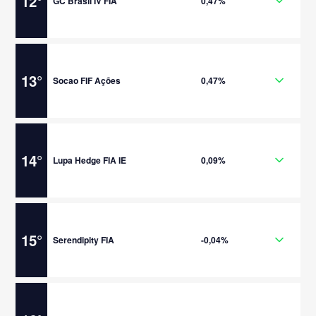
12
°
GC Brasil IV FIA
0,47%
13
°
Socao FIF Ações
0,47%
14
°
Lupa Hedge FIA IE
0,09%
15
°
Serendipity FIA
-0,04%