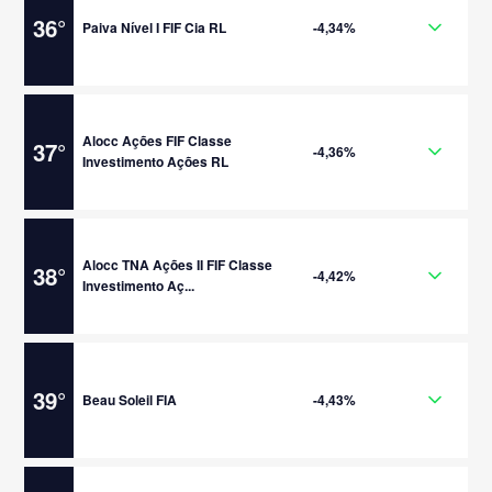
36
°
Paiva Nível I FIF Cia RL
-4,34%
Alocc Ações FIF Classe
37
°
-4,36%
Investimento Ações RL
Alocc TNA Ações II FIF Classe
38
°
-4,42%
Investimento Aç...
39
°
Beau Soleil FIA
-4,43%