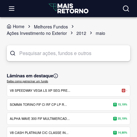
Home
Melhores Fundos
Ações Investimento no Exterior
2012
maio
Lâminas em destaque
Saiba como patrocinar um fundo
V8 SPEEDWAY VEGA LS XP SEG PRE...
-
SOMMA TORINO FIF CI RF CP LP R...
15,19%
ALPHA WAVE 300 FIF MULTIMERCAD...
35,19%
V8 CASH PLATINUM CIC CLASSE IN...
14,90%