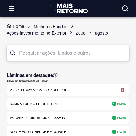
Home
Melhores Fundos
Ações Investimento no Exterior
2008
agosto
Lâminas em destaque
Saiba como patrocinar um fundo
V8 SPEEDWAY VEGA LS XP SEG PRE...
-
SOMMA TORINO FIF CI RF CP LP R...
15,19%
V8 CASH PLATINUM CIC CLASSE IN...
14,90%
NORTE EQUITY HEDGE FIF COTAS F...
17,91%