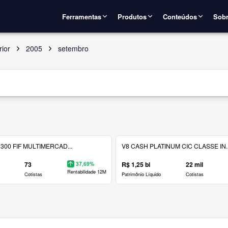
Ferramentas
Produtos
Conteúdos
Sobr
rior
2005
setembro
300 FIF MULTIMERCAD...
V8 CASH PLATINUM CIC CLASSE IN..
73
37,69%
R$ 1,25 bi
22 mil
Rentabilidade 12M
Cotistas
Patrimônio Líquido
Cotistas