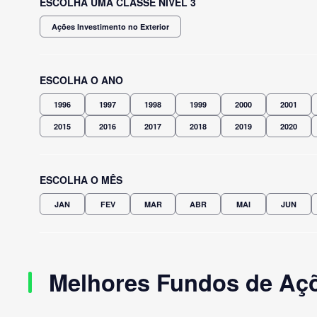
ESCOLHA UMA CLASSE NÍVEL 3
Ações Investimento no Exterior
ESCOLHA O ANO
1996
1997
1998
1999
2000
2001
2015
2016
2017
2018
2019
2020
ESCOLHA O MÊS
JAN
FEV
MAR
ABR
MAI
JUN
Melhores Fundos de Açõ