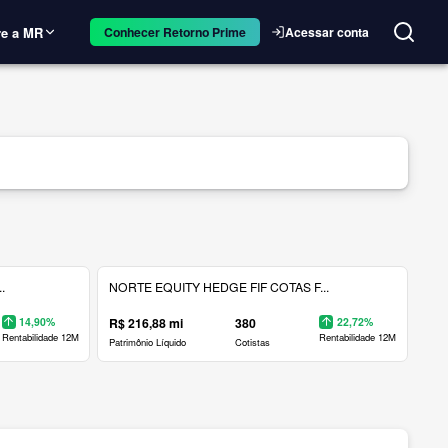
e a MR
Acessar conta
Conhecer Retorno Prime
.
NORTE EQUITY HEDGE FIF COTAS F...
14,90%
R$ 216,88 mi
380
22,72%
Rentabilidade 12M
Rentabilidade 12M
Patrimônio Líquido
Cotistas