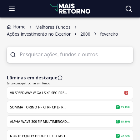
Home
Melhores Fundos
Ações Investimento no Exterior
2000
fevereiro
Lâminas em destaque
Saiba como patrocinar um fundo
V8 SPEEDWAY VEGA LS XP SEG PRE...
-
SOMMA TORINO FIF CI RF CP LP R...
15,19%
ALPHA WAVE 300 FIF MULTIMERCAD...
35,19%
NORTE EQUITY HEDGE FIF COTAS F...
22,72%