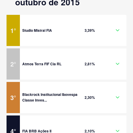
outubro de 2015
1
°
Studio Mistral FIA
3,39%
2
°
Atmos Terra FIF Cia RL
2,81%
Blackrock Institucional Ibovespa
3
°
2,30%
Classe Inves...
4
°
FIA BRB Ações II
2,10%