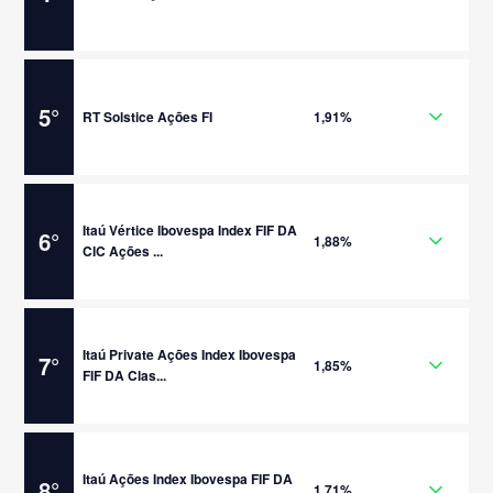
5
°
RT Solstice Ações FI
1,91%
Itaú Vértice Ibovespa Index FIF DA
6
°
1,88%
CIC Ações ...
Itaú Private Ações Index Ibovespa
7
°
1,85%
FIF DA Clas...
Itaú Ações Index Ibovespa FIF DA
8
°
1,71%