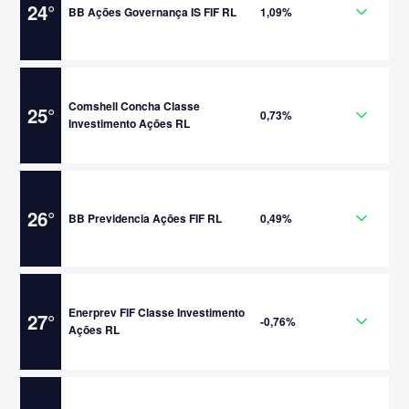
24
°
BB Ações Governança IS FIF RL
1,09%
Comshell Concha Classe
25
°
0,73%
Investimento Ações RL
26
°
BB Previdencia Ações FIF RL
0,49%
Enerprev FIF Classe Investimento
27
°
-0,76%
Ações RL