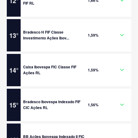
12
°
1,66%
FIF RL
Bradesco H FIF Classe
13
°
1,59%
Investimento Ações Ibov...
Caixa Ibovespa FIC Classe FIF
14
°
1,59%
Ações RL
Bradesco Ibovespa Indexado FIF
15
°
1,56%
CIC Ações RL
BB Ações Ibovespa Indexado II FIC