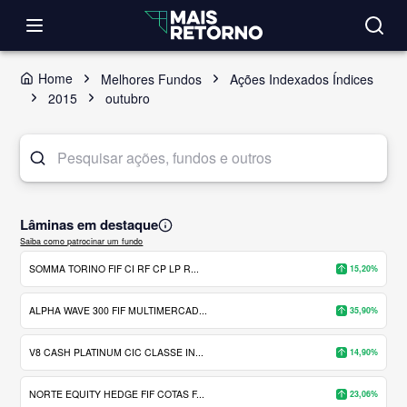
Home
Melhores Fundos
Ações Indexados Índices
2015
outubro
Lâminas em destaque
Saiba como patrocinar um fundo
SOMMA TORINO FIF CI RF CP LP R...
15,20%
ALPHA WAVE 300 FIF MULTIMERCAD...
35,90%
V8 CASH PLATINUM CIC CLASSE IN...
14,90%
NORTE EQUITY HEDGE FIF COTAS F...
23,06%