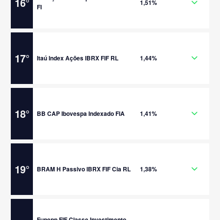
16
°
1,51%
FI
17
°
Itaú Index Ações IBRX FIF RL
1,44%
18
°
BB CAP Ibovespa Indexado FIA
1,41%
19
°
BRAM H Passivo IBRX FIF Cia RL
1,38%
Funepp FIF Classe Investimento