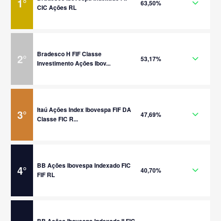
1
°
63,50%
CIC Ações RL
Bradesco H FIF Classe
2
°
53,17%
Investimento Ações Ibov...
Itaú Ações Index Ibovespa FIF DA
3
°
47,69%
Classe FIC R...
BB Ações Ibovespa Indexado FIC
4
°
40,70%
FIF RL