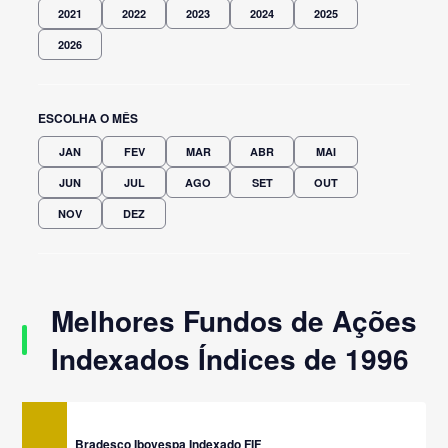
2021
2022
2023
2024
2025
2026
ESCOLHA O MÊS
JAN
FEV
MAR
ABR
MAI
JUN
JUL
AGO
SET
OUT
NOV
DEZ
Melhores Fundos de Ações
Indexados Índices de 1996
Bradesco Ibovespa Indexado FIF