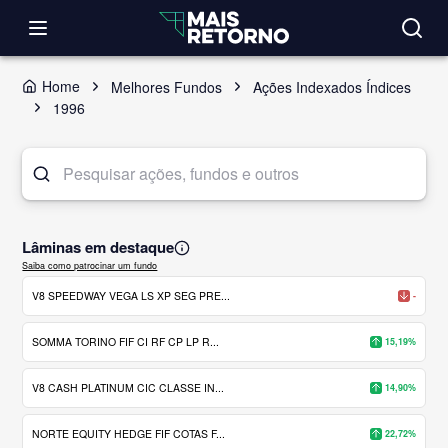
Home
Melhores Fundos
Ações Indexados Índices
1996
Lâminas em destaque
Saiba como patrocinar um fundo
V8 SPEEDWAY VEGA LS XP SEG PRE...
-
SOMMA TORINO FIF CI RF CP LP R...
15,19%
V8 CASH PLATINUM CIC CLASSE IN...
14,90%
NORTE EQUITY HEDGE FIF COTAS F...
22,72%