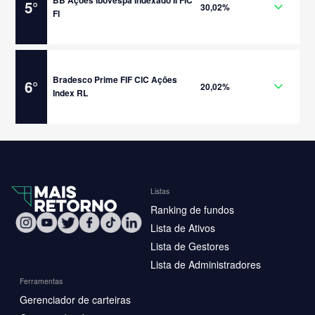
BB Ações Ibovespa Indexado II FIC
5
°
30,02%
FI
Bradesco Prime FIF CIC Ações
6
°
20,02%
Index RL
Listas
Ranking de fundos
Lista de Ativos
Lista de Gestores
Lista de Administradores
Ferramentas
Gerenciador de carteiras