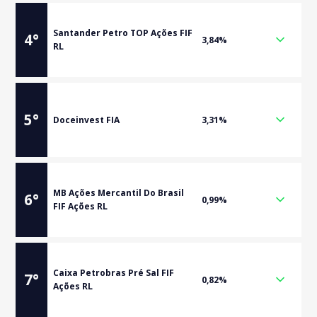
Santander Petro TOP Ações FIF
4
°
3,84%
RL
5
°
Doceinvest FIA
3,31%
MB Ações Mercantil Do Brasil
6
°
0,99%
FIF Ações RL
Caixa Petrobras Pré Sal FIF
7
°
0,82%
Ações RL