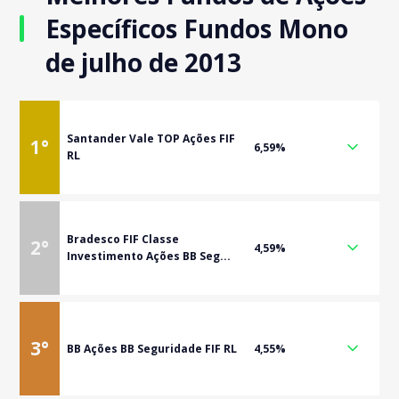
Específicos Fundos Mono
de julho de 2013
Santander Vale TOP Ações FIF
1
°
6,59%
RL
Bradesco FIF Classe
2
°
4,59%
Investimento Ações BB Seg...
3
°
BB Ações BB Seguridade FIF RL
4,55%