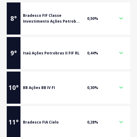
Bradesco FIF Classe
8
°
0,50%
Investimento Ações Petrob...
9
°
Itaú Ações Petrobras II FIF RL
0,44%
10
°
BB Ações BB IV FI
0,30%
11
°
Bradesco FIA Cielo
0,28%