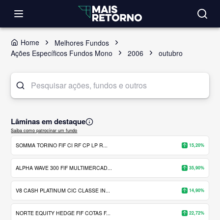
Home
Melhores Fundos
Ações Específicos Fundos Mono
2006
outubro
Lâminas em destaque
Saiba como patrocinar um fundo
SOMMA TORINO FIF CI RF CP LP R...
15,20%
ALPHA WAVE 300 FIF MULTIMERCAD...
35,90%
V8 CASH PLATINUM CIC CLASSE IN...
14,90%
NORTE EQUITY HEDGE FIF COTAS F...
22,72%