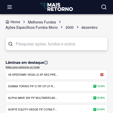
Home
Melhores Fundos
Ações Específicos Fundos Mono
2000
dezembro
Lâminas em destaque
Saiba como patrocinar um fundo
V8 SPEEDWAY VEGA LS XP SEG PRE...
-
SOMMA TORINO FIF CI RF CP LP R...
15,20%
ALPHA WAVE 300 FIF MULTIMERCAD...
35,90%
NORTE EQUITY HEDGE FIF COTAS F...
23,06%