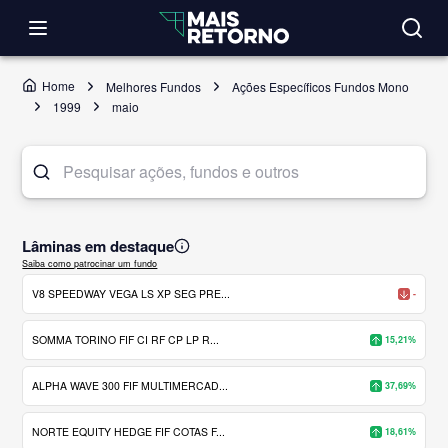
Home
Melhores Fundos
Ações Específicos Fundos Mono
1999
maio
Lâminas em destaque
Saiba como patrocinar um fundo
V8 SPEEDWAY VEGA LS XP SEG PRE...
-
SOMMA TORINO FIF CI RF CP LP R...
15,21%
ALPHA WAVE 300 FIF MULTIMERCAD...
37,69%
NORTE EQUITY HEDGE FIF COTAS F...
18,61%