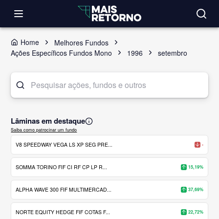
Home
Melhores Fundos
Ações Específicos Fundos Mono
1996
setembro
Lâminas em destaque
Saiba como patrocinar um fundo
V8 SPEEDWAY VEGA LS XP SEG PRE...
-
SOMMA TORINO FIF CI RF CP LP R...
15,19%
ALPHA WAVE 300 FIF MULTIMERCAD...
37,69%
NORTE EQUITY HEDGE FIF COTAS F...
22,72%