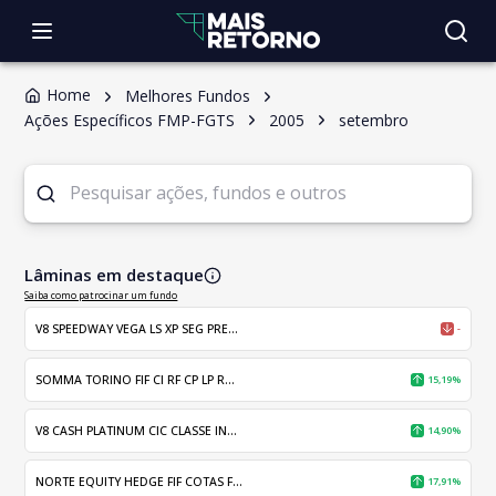
Home
Melhores Fundos
Ações Específicos FMP-FGTS
2005
setembro
Lâminas em destaque
Saiba como patrocinar um fundo
V8 SPEEDWAY VEGA LS XP SEG PRE...
-
SOMMA TORINO FIF CI RF CP LP R...
15,19%
V8 CASH PLATINUM CIC CLASSE IN...
14,90%
NORTE EQUITY HEDGE FIF COTAS F...
17,91%