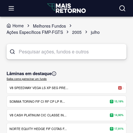
Home
Melhores Fundos
Ações Específicos FMP-FGTS
2005
julho
Lâminas em destaque
Saiba como patrocinar um fundo
V8 SPEEDWAY VEGA LS XP SEG PRE...
-
SOMMA TORINO FIF CI RF CP LP R...
15,19%
V8 CASH PLATINUM CIC CLASSE IN...
14,90%
NORTE EQUITY HEDGE FIF COTAS F...
17,91%