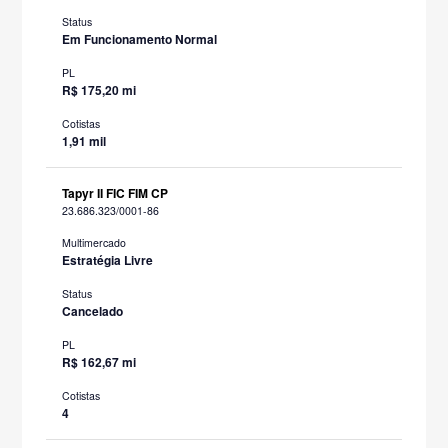
Status
Em Funcionamento Normal
PL
R$ 175,20 mi
Cotistas
1,91 mil
Tapyr II FIC FIM CP
23.686.323/0001-86
Multimercado
Estratégia Livre
Status
Cancelado
PL
R$ 162,67 mi
Cotistas
4