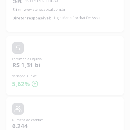
19.005.052/0001-89
CNPJ:
www.atenacapital.com.br
Site:
Ligia Maria Porchat De Assis
Diretor responsável:
Patrimônio Líquido
:
R$ 1,31 bi
Variação 30 dias:
5,62%
Número de cotistas
:
6.244