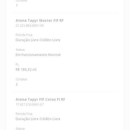
Cotistas
1
Atena Tapyr Master FIF RF
23.225.882/0001-99
Renda Fixa
Duração Livre Crédito Livre
Status
Em Funcionamento Normal
PL
R$ 186,92 mi
Cotistas
2
Atena Tapyr FIF Cotas FI RF
17.627.210/0001-07
Renda Fixa
Duração Livre Crédito Livre
Status