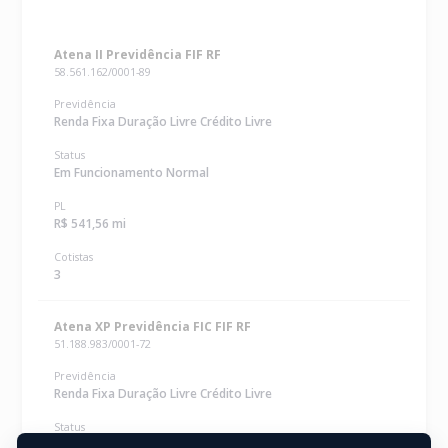
Atena II Previdência FIF RF
58.561.162/0001-89
Previdência
Renda Fixa Duração Livre Crédito Livre
Status
Em Funcionamento Normal
PL
R$ 541,56 mi
Cotistas
3
Atena XP Previdência FIC FIF RF
51.188.983/0001-72
Previdência
Renda Fixa Duração Livre Crédito Livre
Status
Em Funcionamento Normal