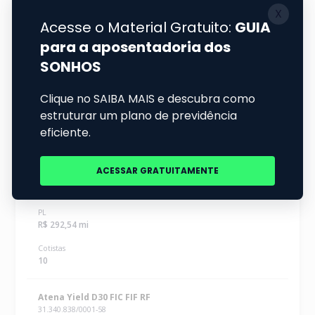
PL
R$ 460,09 mi
Cotistas
1
Atena Yield Master FIF RF
31.908.013/0001-97
Renda Fixa
Duração Livre Crédito Livre
Status
Em Funcionamento Normal
PL
R$ 292,54 mi
Cotistas
10
Atena Yield D30 FIC FIF RF
31.340.838/0001-58