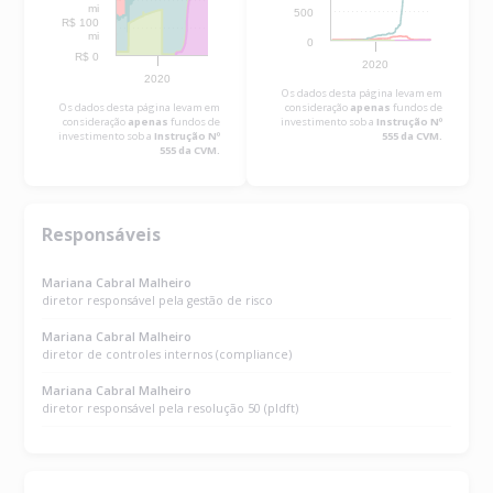
mi
500
R$ 100
mi
0
R$ 0
2020
2020
Os dados desta página levam em
Os dados desta página levam em
consideração
apenas
fundos de
consideração
apenas
fundos de
investimento sob a
Instrução Nº
investimento sob a
Instrução Nº
555 da CVM.
555 da CVM.
Responsáveis
Mariana Cabral Malheiro
diretor responsável pela gestão de risco
Mariana Cabral Malheiro
diretor de controles internos (compliance)
Mariana Cabral Malheiro
diretor responsável pela resolução 50 (pldft)