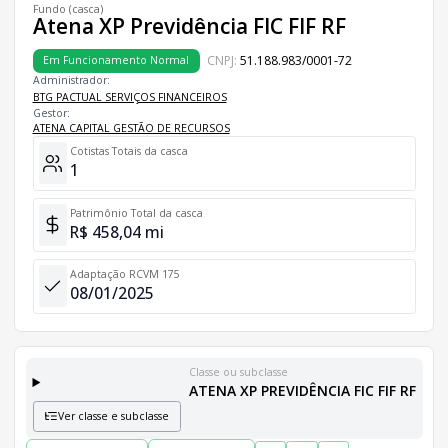
Fundo (casca)
Atena XP Previdência FIC FIF RF
CNPJ:
51.188.983/0001-72
Em Funcionamento Normal
Administrador:
BTG PACTUAL SERVIÇOS FINANCEIROS
Gestor:
ATENA CAPITAL GESTÃO DE RECURSOS
Cotistas Totais da casca
1
Patrimônio Total da casca
R$ 458,04 mi
Adaptação RCVM 175
08/01/2025
Classe ou subclasse
ATENA XP PREVIDÊNCIA FIC FIF RF
Ver classe e subclasse
Classes e Subclasses do Fundo
Lista completa de classes e subclasses disponíveis, incluindo in