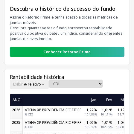
Descubra o histórico de sucesso do fundo
Assine o Retorno Prime e tenha acesso a todas as métricas de
janelas móveis.
Descubra quantas vezes o fundo apresentou rentabilidade
positiva ou positiva ou bateu um índice, considerando diferentes
janelas de investimento.
Conhecer Retorno Prime
Rentabilidade histórica
Exibir:
% relativo
ANO
Jan
Fev
Mar
2026
ATENA XP PREVIDÊNCIA FIC FIF RF
1,22%
1,01%
1,17%
% CDI
104,56%
101,74%
96,78%
2025
ATENA XP PREVIDÊNCIA FIC FIF RF
1,06%
1,01%
1,04%
% CDI
105,17%
102,59%
107,80%
1