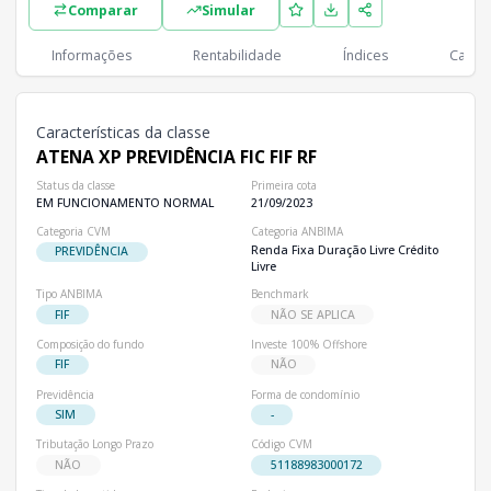
Comparar
Simular
Classes
PL
Cotistas
Classe
Informações
Rentabilidade
Índices
Cartei
R$ 458,04 mi
1
ATENA XP PREVIDÊNCIA FIC FIF RF
Características da classe
ATENA XP PREVIDÊNCIA FIC FIF RF
Status da classe
Primeira cota
EM FUNCIONAMENTO NORMAL
21/09/2023
Categoria CVM
Categoria ANBIMA
Renda Fixa Duração Livre Crédito
PREVIDÊNCIA
Livre
Tipo ANBIMA
Benchmark
FIF
NÃO SE APLICA
Composição do fundo
Investe 100% Offshore
FIF
NÃO
Previdência
Forma de condomínio
SIM
-
Tributação Longo Prazo
Código CVM
NÃO
51188983000172