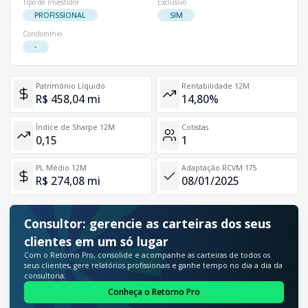
Tipo de Investidor
Exclusivo
PROFISSIONAL
SIM
Condomínio
-
Patrimônio Líquido
Rentabilidade 12M
R$ 458,04 mi
14,80%
Índice de Sharpe 12M
Cotistas
0,15
1
PL Médio 12M
Adaptação RCVM 175
R$ 274,08 mi
08/01/2025
Consultor: gerencie as carteiras dos seus
clientes em um só lugar
Com o Retorno Pro, consolide e acompanhe as carteiras de todos os
seus clientes, gere relatórios profissionais e ganhe tempo no dia a dia da
consultoria.
Conheça o Retorno Pro